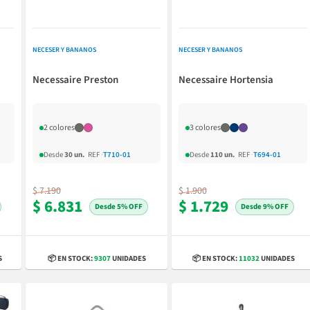
NECESER Y BANANOS
NECESER Y BANANOS
Necessaire Preston
Necessaire Hortensia
2 colores
3 colores
Desde
30 un.
REF
·
T710-01
Desde
110 un.
REF
·
T694-01
$ 7.190
$ 1.900
$ 6.831
$ 1.729
5% OFF
9% OFF
S
📦 EN STOCK:
9307
UNIDADES
📦 EN STOCK:
11032
UNIDADES