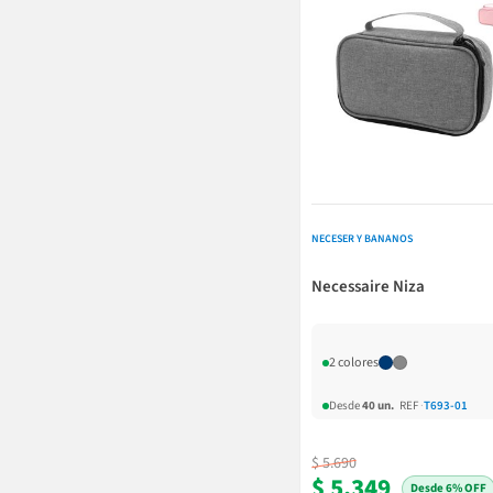
NECESER Y BANANOS
Necessaire Niza
2 colores
Desde
40 un.
REF
·
T693-01
$ 5.690
$ 5.349
6% OFF