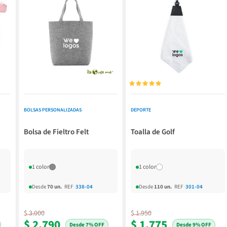





BOLSAS PERSONALIZADAS
DEPORTE
Bolsa de Fieltro Felt
Toalla de Golf
1 color
1 color
Desde
70 un.
REF
·
338-04
Desde
110 un.
REF
·
301-04
$ 3.000
$ 1.950
$ 2.790
$ 1.775
7% OFF
9% OFF