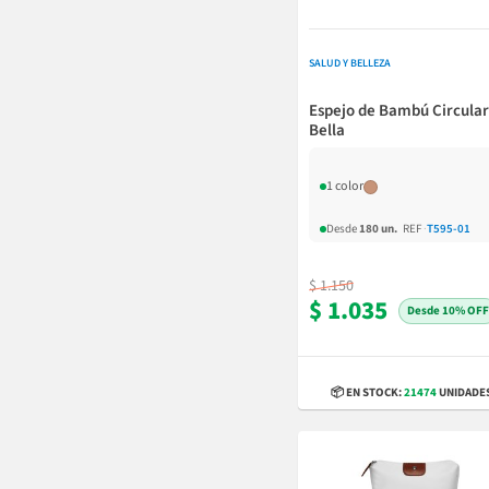
SALUD Y BELLEZA
Espejo de Bambú Circular
Bella
1 color
Desde
180 un.
REF
·
T595-01
$ 1.150
$ 1.035
10% OFF
📦 EN STOCK:
21474
UNIDADE