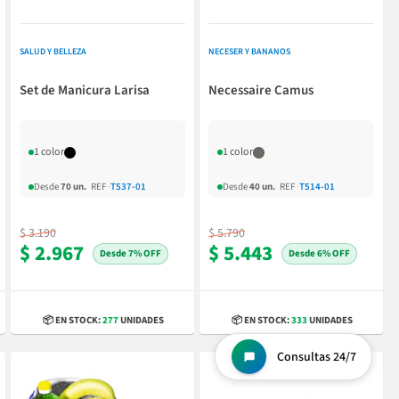
SALUD Y BELLEZA
NECESER Y BANANOS
Set de Manicura Larisa
Necessaire Camus
1 color
1 color
Desde
70 un.
REF
·
T537-01
Desde
40 un.
REF
·
T514-01
$ 3.190
$ 5.790
$ 2.967
$ 5.443
7% OFF
6% OFF
📦 EN STOCK:
277
UNIDADES
📦 EN STOCK:
333
UNIDADES
Consultas 24/7