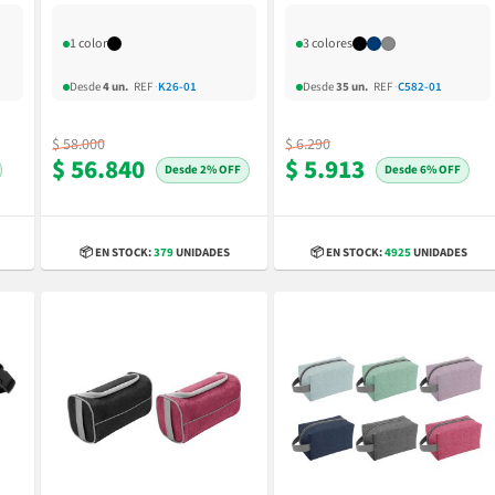
1 color
3 colores
Desde
4 un.
REF
·
K26-01
Desde
35 un.
REF
·
C582-01
$ 58.000
$ 6.290
$ 56.840
$ 5.913
2% OFF
6% OFF
📦 EN STOCK:
379
UNIDADES
📦 EN STOCK:
4925
UNIDADES