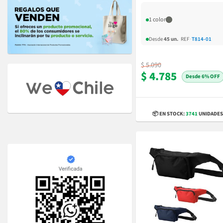
1 color
Desde
45 un.
REF
·
T814-01
$ 5.090
$ 4.785
6% OFF
📦 EN STOCK:
3741
UNIDADES