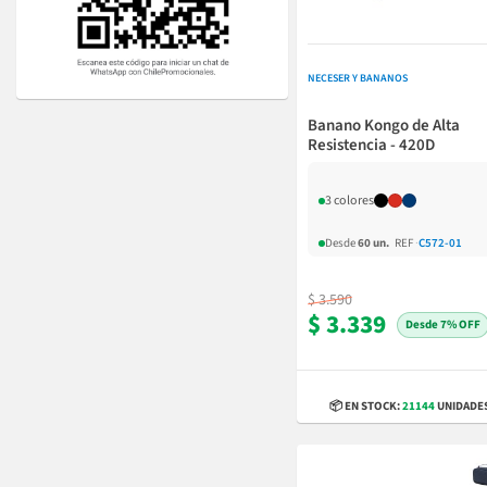
NECESER Y BANANOS
Banano Kongo de Alta
Resistencia - 420D
3 colores
Desde
60 un.
REF
·
C572-01
$ 3.590
$ 3.339
7% OFF
📦 EN STOCK:
21144
UNIDADE