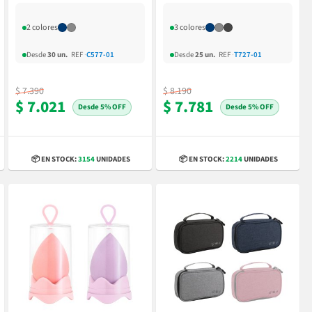
2 colores
3 colores
Desde
30 un.
REF
·
C577-01
Desde
25 un.
REF
·
T727-01
$ 7.390
$ 8.190
$ 7.021
$ 7.781
5% OFF
5% OFF
📦 EN STOCK:
3154
UNIDADES
📦 EN STOCK:
2214
UNIDADES