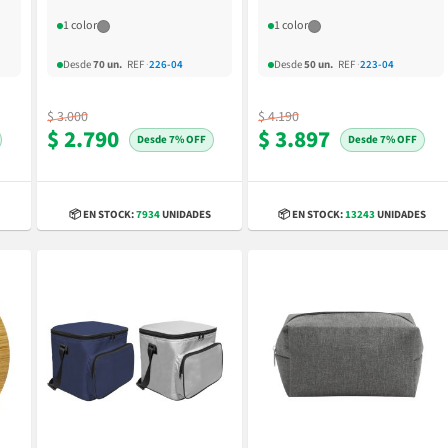
1 color
1 color
Desde
70 un.
REF
·
226-04
Desde
50 un.
REF
·
223-04
$ 3.000
$ 4.190
$ 2.790
$ 3.897
7% OFF
7% OFF
📦 EN STOCK:
7934
UNIDADES
📦 EN STOCK:
13243
UNIDADES