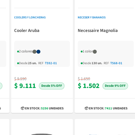
COOLERS Y LONCHERAS
NECESER Y BANANOS
Cooler Aruba
Necessaire Magnolia
2 colores
1 color
Desde
25 un.
REF
·
T592-01
Desde
130 un.
REF
·
T568-01
$ 9.590
$ 1.650
$ 9.111
$ 1.502
5% OFF
9% OFF
S
📦 EN STOCK:
5256
UNIDADES
📦 EN STOCK:
7411
UNIDADES