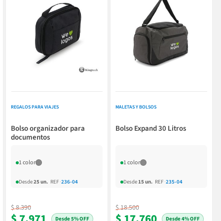
REGALOS PARA VIAJES
MALETAS Y BOLSOS
Bolso organizador para
Bolso Expand 30 Litros
documentos
1 color
1 color
Desde
25 un.
REF
·
236-04
Desde
15 un.
REF
·
235-04
$ 8.390
$ 18.500
$ 7.971
$ 17.760
5% OFF
4% OFF