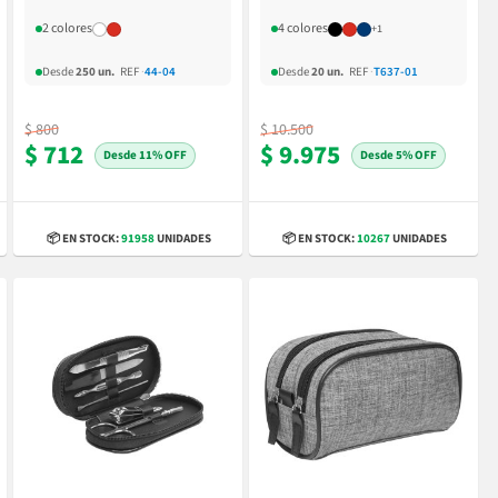
2 colores
4 colores
+1
Desde
250 un.
REF
·
44-04
Desde
20 un.
REF
·
T637-01
$ 800
$ 10.500
$ 712
$ 9.975
11% OFF
5% OFF
📦 EN STOCK:
91958
UNIDADES
📦 EN STOCK:
10267
UNIDADES