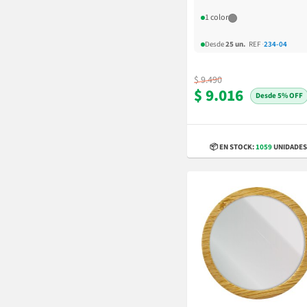
1 color
Desde
25 un.
REF
·
234-04
$ 9.490
$ 9.016
5% OFF
📦 EN STOCK:
1059
UNIDADES