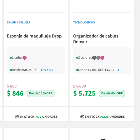
SALUD Y BELLEZA
TECNOLÓGICOS
Esponja de maquillaje Drop
Organizador de cables
Denver
1 color
3 colores
Desde
250 un.
REF
·
T692-01
Desde
35 un.
REF
·
EC765-01
$ 950
$ 6.090
$ 846
$ 5.725
11% OFF
6% OFF
📦 EN STOCK:
477
UNIDADES
📦 EN STOCK:
6335
UNIDADES