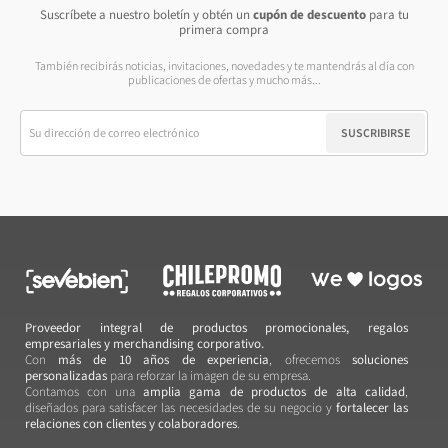
Suscríbete a nuestro boletín y obtén un
cupón de descuento
para tu
primera compra
También recibirás noticias, invitaciones, novedades y te mantendrás al día con
publicaciones de ofertas y mucho más...
SUSCRIBIRSE
Proveedor integral de productos promocionales, regalos
empresariales y merchandising corporativo.
Con
más de 10 años de experiencia
, ofrecemos
soluciones
personalizadas
para reforzar la imagen de su empresa.
Contamos con una
amplia gama de productos de alta calidad
,
diseñados para satisfacer las necesidades de su negocio y
fortalecer las
relaciones con clientes y colaboradores
.