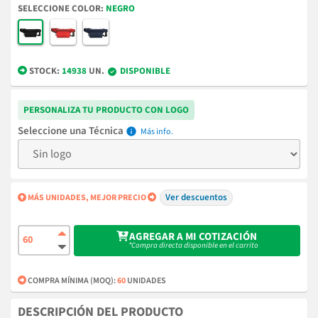
COLOR
NEGRO
STOCK:
14938
UN.
DISPONIBLE
PERSONALIZA TU PRODUCTO CON LOGO
Técnica
info
Ver descuentos
MÁS UNIDADES, MEJOR PRECIO
AGREGAR A MI COTIZACIÓN
*Compra directa disponible en el carrito
COMPRA MÍNIMA (MOQ):
60
UNIDADES
DESCRIPCIÓN DEL PRODUCTO