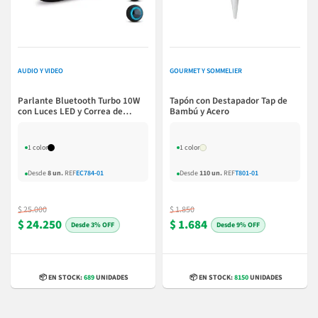
AUDIO Y VIDEO
GOURMET Y SOMMELIER
Parlante Bluetooth Turbo 10W
Tapón con Destapador Tap de
con Luces LED y Correa de
Bambú y Acero
Silicona
1 color
1 color
Desde
8 un.
REF
EC784-01
Desde
110 un.
REF
T801-01
$ 25.000
$ 1.850
$ 24.250
$ 1.684
3% OFF
9% OFF
📦 EN STOCK:
689
UNIDADES
📦 EN STOCK:
8150
UNIDADES