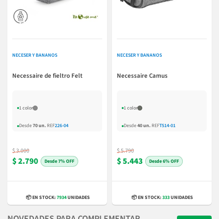
NECESER Y BANANOS
NECESER Y BANANOS
Necessaire de fieltro Felt
Necessaire Camus
1 color
1 color
Desde
70 un.
REF
226-04
Desde
40 un.
REF
T514-01
$ 3.000
$ 5.790
$ 2.790
$ 5.443
7% OFF
6% OFF
📦 EN STOCK:
7934
UNIDADES
📦 EN STOCK:
333
UNIDADES
NOVEDADES PARA COMPLEMENTAR