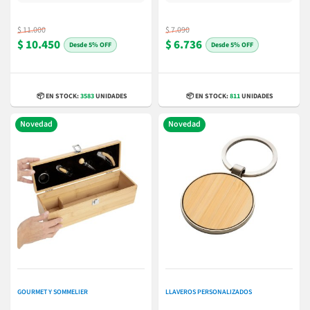
$ 11.000
$ 7.090
$ 10.450
$ 6.736
5% OFF
5% OFF
📦 EN STOCK:
3583
UNIDADES
📦 EN STOCK:
811
UNIDADES
Novedad
Novedad
GOURMET Y SOMMELIER
LLAVEROS PERSONALIZADOS