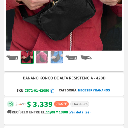
BANANO KONGO DE ALTA RESISTENCIA - 420D
CATEGORÍA
NECESER Y BANANOS
SKU:
C572-01-42050
$ 3.339
7% OFF
$ 3.590
+ IVA CL 19%
🚚
RECÍBELO ENTRE EL:
11/08 Y 13/08
(Ver detalles)