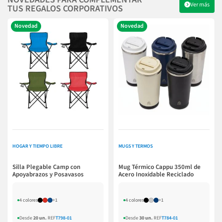
Ver más
TUS REGALOS CORPORATIVOS
Novedad
Novedad
HOGAR Y TIEMPO LIBRE
MUGS Y TERMOS
Silla Plegable Camp con
Mug Térmico Cappu 350ml de
Apoyabrazos y Posavasos
Acero Inoxidable Reciclado
4 colores
+1
4 colores
+1
Desde
20 un.
REF
T798-01
Desde
30 un.
REF
T784-01