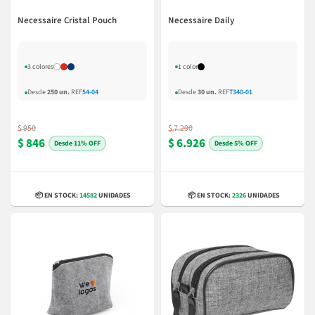
Necessaire Cristal Pouch
Necessaire Daily
3 colores
1 color
Desde
250 un.
REF
54-04
Desde
30 un.
REF
T340-01
$ 950
$ 7.290
$ 846
$ 6.926
11% OFF
5% OFF
📦 EN STOCK:
14582
UNIDADES
📦 EN STOCK:
2326
UNIDADES