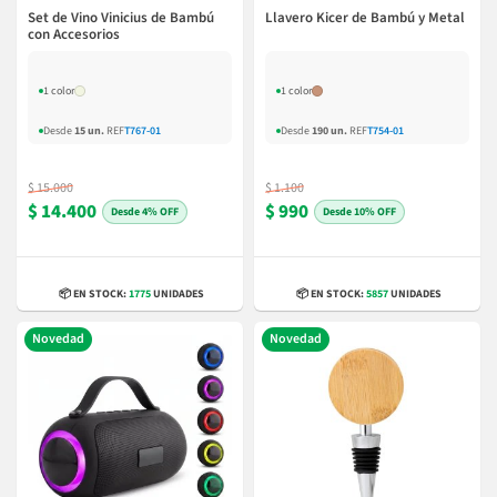
Set de Vino Vinicius de Bambú
Llavero Kicer de Bambú y Metal
con Accesorios
1 color
1 color
Desde
15 un.
REF
T767-01
Desde
190 un.
REF
T754-01
$ 15.000
$ 1.100
$ 14.400
$ 990
4% OFF
10% OFF
📦 EN STOCK:
1775
UNIDADES
📦 EN STOCK:
5857
UNIDADES
Novedad
Novedad