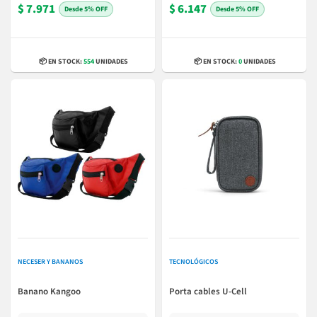
$ 7.971
$ 6.147
5% OFF
5% OFF
📦 EN STOCK:
554
UNIDADES
📦 EN STOCK:
0
UNIDADES
NECESER Y BANANOS
TECNOLÓGICOS
Banano Kangoo
Porta cables U-Cell