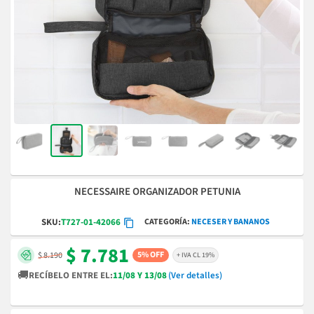
NECESSAIRE ORGANIZADOR PETUNIA
CATEGORÍA
NECESER Y BANANOS
SKU:
T727-01-42066
$ 7.781
5% OFF
$ 8.190
+ IVA CL 19%
🚚
RECÍBELO ENTRE EL:
11/08 Y 13/08
(Ver detalles)