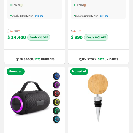
1 color
1 color
Desde
15 un.
REF
T767-01
Desde
190 un.
REF
T754-01
$ 15.000
$ 1.100
$ 14.400
$ 990
4% OFF
10% OFF
📦 EN STOCK:
1775
UNIDADES
📦 EN STOCK:
5857
UNIDADES
Novedad
Novedad