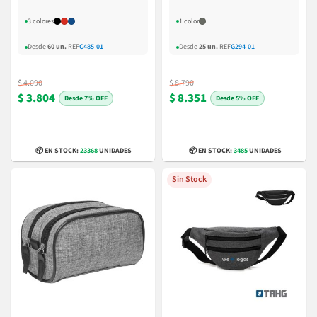
3 colores
1 color
Desde
60 un.
REF
C485-01
Desde
25 un.
REF
G294-01
$ 4.090
$ 8.790
$ 3.804
$ 8.351
7% OFF
5% OFF
📦 EN STOCK:
23368
UNIDADES
📦 EN STOCK:
3485
UNIDADES
Sin Stock