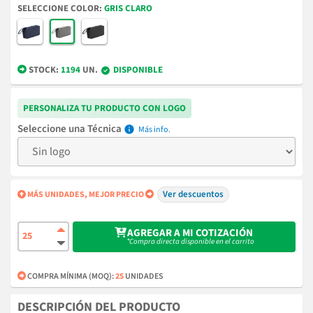
COLOR
GRIS CLARO
STOCK:
1194
UN.
DISPONIBLE
PERSONALIZA TU PRODUCTO CON LOGO
Técnica
info
Ver descuentos
MÁS UNIDADES, MEJOR PRECIO
AGREGAR A MI COTIZACIÓN
*Compra directa disponible en el carrito
COMPRA MÍNIMA (MOQ):
25
UNIDADES
DESCRIPCIÓN DEL PRODUCTO