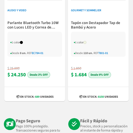
AUDIO Y VIDEO
GOURMET Y SOMMELIER
Parlante Bluetooth Turbo 10W
Tapón con Destapador Tap de
con Luces LED y Correa de
Bambú y Acero
Silicona
1 color
1 color
Desde
8 un.
REF
EC784-01
Desde
110 un.
REF
T801-01
$ 25.000
$ 1.850
$ 24.250
$ 1.684
3% OFF
9% OFF
📦 EN STOCK:
689
UNIDADES
📦 EN STOCK:
8150
UNIDADES
Pago Seguro
Fácil y Rápido
Pago 100% protegido.
Precios, stock y personalización
Transacciones seguras para tu
al instante de forma rápida y