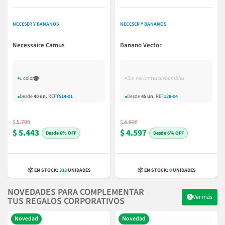
NECESER Y BANANOS
NECESER Y BANANOS
Necessaire Camus
Banano Vector
Sin variantes disponibles
1 color
Desde
40 un.
REF
T514-01
Desde
45 un.
REF
138-04
$ 5.790
$ 4.890
$ 5.443
$ 4.597
6% OFF
6% OFF
📦 EN STOCK:
333
UNIDADES
📦 EN STOCK:
0
UNIDADES
NOVEDADES PARA COMPLEMENTAR
Ver más
TUS REGALOS CORPORATIVOS
Novedad
Novedad