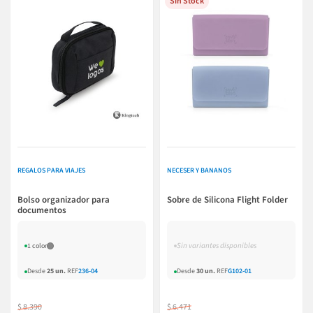
Sin Stock
REGALOS PARA VIAJES
NECESER Y BANANOS
Bolso organizador para
Sobre de Silicona Flight Folder
documentos
Sin variantes disponibles
1 color
Desde
25 un.
REF
236-04
Desde
30 un.
REF
G102-01
$ 8.390
$ 6.471