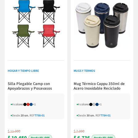
HOGAR Y TIEMPO LIBRE
MUGS Y TERMOS
Silla Plegable Camp con
Mug Térmico Cappu 350ml de
Apoyabrazos y Posavasos
Acero Inoxidable Reciclado
4 colores
+1
4 colores
+1
Desde
20 un.
REF
T798-01
Desde
30 un.
REF
T784-01
$ 11.000
$ 7.090
$ 10.450
$ 6.736
5% OFF
5% OFF