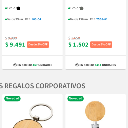
1 color
1 color
Desde
25 un.
REF
·
160-04
Desde
130 un.
REF
·
T568-01
$ 9.990
$ 1.650
$ 9.491
$ 1.502
5% OFF
9% OFF
📦 EN STOCK:
467
UNIDADES
📦 EN STOCK:
7411
UNIDADES
S REGALOS CORPORATIVOS
Novedad
Novedad