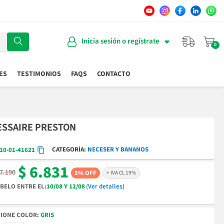
Inicia sesión o regístrate
ES
TESTIMONIOS
FAQS
CONTACTO
ESSAIRE PRESTON
CATEGORÍA
NECESER Y BANANOS
10-01-41621
$ 6.831
 7.190
5% OFF
+ IVA CL 19%
BELO ENTRE EL:
10/08 Y 12/08
(Ver detalles)
COLOR
GRIS