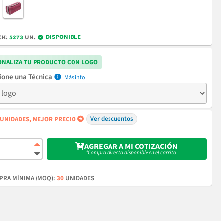
DISPONIBLE
CK:
5273
UN.
ONALIZA TU PRODUCTO CON LOGO
Técnica
info
Ver descuentos
UNIDADES, MEJOR PRECIO
AGREGAR A MI COTIZACIÓN
*Compra directa disponible en el carrito
RA MÍNIMA (MOQ):
30
UNIDADES