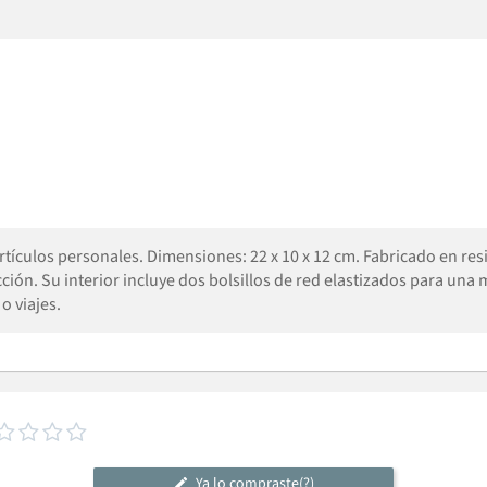
rtículos personales. Dimensiones: 22 x 10 x 12 cm. Fabricado en res
ción. Su interior incluye dos bolsillos de red elastizados para una
 o viajes.




Ya lo compraste(?)