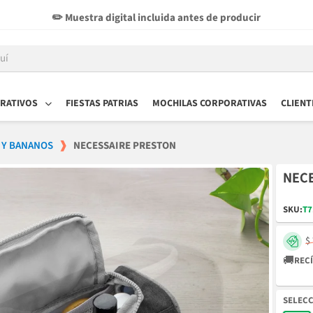
✏️ Muestra digital incluida antes de producir
RATIVOS
FIESTAS PATRIAS
MOCHILAS CORPORATIVAS
CLIENT
 Y BANANOS
NECESSAIRE PRESTON
NEC
SKU:
T7
$
🚚
RECÍ