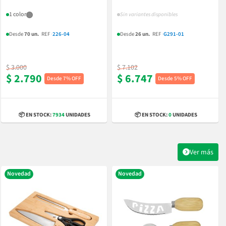
1 color
Sin variantes disponibles
Desde
70 un.
REF
·
226-04
Desde
26 un.
REF
·
G291-01
$ 3.000
$ 7.102
$ 2.790
$ 6.747
7% OFF
5% OFF
📦 EN STOCK:
7934
UNIDADES
📦 EN STOCK:
0
UNIDADES
Ver más
Novedad
Novedad