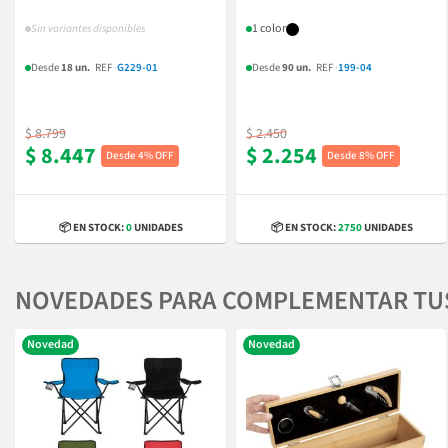
1 color
Sin variantes disponibles
Desde
18 un.
REF
·
G229-01
Desde
90 un.
REF
·
199-04
$ 8.799
$ 2.450
$ 8.447
$ 2.254
4% OFF
8% OFF
📦 EN STOCK:
0
UNIDADES
📦 EN STOCK:
2750
UNIDADES
NOVEDADES PARA COMPLEMENTAR TU
Novedad
Novedad