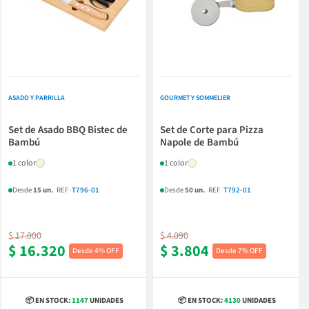
ASADO Y PARRILLA
GOURMET Y SOMMELIER
Set de Asado BBQ Bistec de
Set de Corte para Pizza
Bambú
Napole de Bambú
1 color
1 color
Desde
15 un.
REF
·
T796-01
Desde
50 un.
REF
·
T792-01
$ 17.000
$ 4.090
$ 16.320
$ 3.804
4% OFF
7% OFF
📦 EN STOCK:
1147
UNIDADES
📦 EN STOCK:
4130
UNIDADES