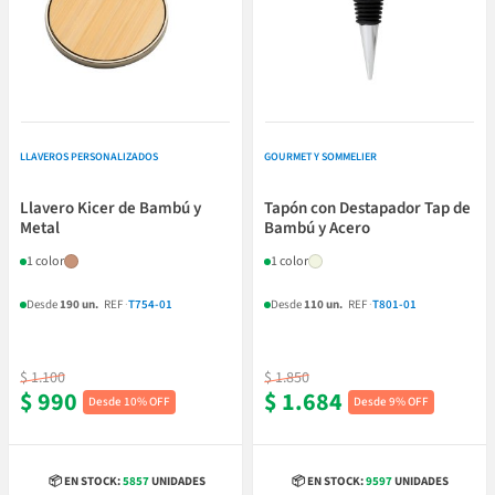
LLAVEROS PERSONALIZADOS
GOURMET Y SOMMELIER
Llavero Kicer de Bambú y
Tapón con Destapador Tap de
Metal
Bambú y Acero
1 color
1 color
Desde
190 un.
REF
·
T754-01
Desde
110 un.
REF
·
T801-01
$ 1.100
$ 1.850
$ 990
$ 1.684
10% OFF
9% OFF
📦 EN STOCK:
5857
UNIDADES
📦 EN STOCK:
9597
UNIDADES