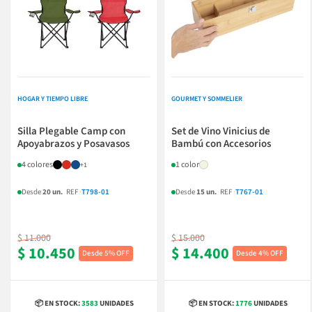
HOGAR Y TIEMPO LIBRE
GOURMET Y SOMMELIER
Silla Plegable Camp con
Set de Vino Vinicius de
Apoyabrazos y Posavasos
Bambú con Accesorios
4 colores
1 color
+1
Desde
20 un.
REF
·
T798-01
Desde
15 un.
REF
·
T767-01
$ 11.000
$ 15.000
$ 10.450
$ 14.400
5% OFF
4% OFF
📦 EN STOCK:
3583
UNIDADES
📦 EN STOCK:
1776
UNIDADES