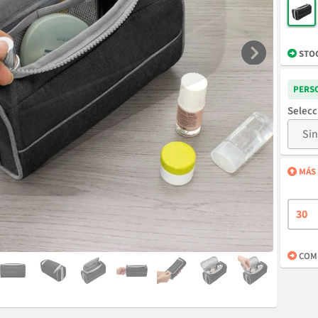
STO
PERS
MÁS 
COMP