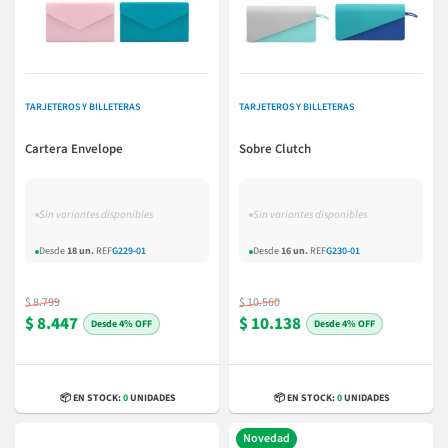
TARJETEROS Y BILLETERAS
TARJETEROS Y BILLETERAS
Cartera Envelope
Sobre Clutch
Sin variantes disponibles
Sin variantes disponibles
Desde
18 un.
REF
G229-01
Desde
16 un.
REF
G230-01
$ 8.799
$ 10.560
$ 8.447
$ 10.138
4% OFF
4% OFF
📦 EN STOCK:
0
UNIDADES
📦 EN STOCK:
0
UNIDADES
Novedad