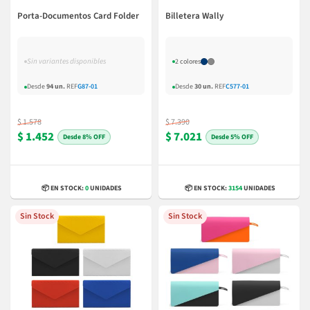
Porta-Documentos Card Folder
Billetera Wally
Sin variantes disponibles
2 colores
Desde
94 un.
REF
G87-01
Desde
30 un.
REF
C577-01
$ 1.578
$ 7.390
$ 1.452
$ 7.021
8% OFF
5% OFF
📦 EN STOCK:
0
UNIDADES
📦 EN STOCK:
3154
UNIDADES
Sin Stock
Sin Stock