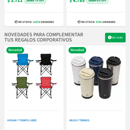
$ 3.711
$ 4.785
7% OFF
6% OFF
📦 EN STOCK:
11074
UNIDADES
📦 EN STOCK:
3741
UNIDADES
NOVEDADES PARA COMPLEMENTAR
Ver más
TUS REGALOS CORPORATIVOS
Novedad
Novedad
HOGAR Y TIEMPO LIBRE
MUGS Y TERMOS