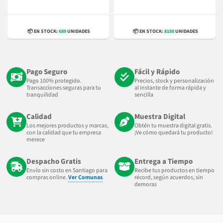
📦 EN STOCK:
689
UNIDADES
📦 EN STOCK:
8150
UNIDADES
Pago Seguro
Fácil y Rápido
Pago 100% protegido.
Precios, stock y personalización
Transacciones seguras para tu
al instante de forma rápida y
tranquilidad
sencilla
Calidad
Muestra Digital
Los mejores productos y marcas,
Obtén tu muestra digital gratis.
con la calidad que tu empresa
¡Ve cómo quedará tu producto!
merece
Despacho Gratis
Entrega a Tiempo
Envío sin costo en Santiago para
Recibe tus productos en tiempo
compras online.
Ver Comunas
récord, según acuerdos, sin
demoras