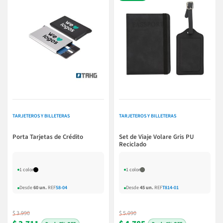
TARJETEROS Y BILLETERAS
TARJETEROS Y BILLETERAS
Porta Tarjetas de Crédito
Set de Viaje Volare Gris PU
Reciclado
1 color
1 color
Desde
60 un.
REF
58-04
Desde
45 un.
REF
T814-01
$ 3.990
$ 5.090