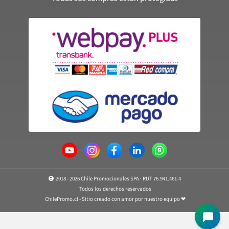
2018 - 2026 Chile Promocionales SPA · RUT 76.941.461-4
Todos los derechos reservados
ChilePromo.cl - Sitio creado con amor por nuestro equipo ❤