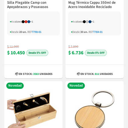
Silla Plegable Camp con
Mug Térmico Cappu 350ml de
Apoyabrazos y Posavasos
Acero Inoxidable Reciclado
4 colores
+1
4 colores
+1
Desde
20 un.
REF
T798-01
Desde
30 un.
REF
T784-01
$ 11.000
$ 7.090
$ 10.450
$ 6.736
5% OFF
5% OFF
📦 EN STOCK:
3583
UNIDADES
📦 EN STOCK:
811
UNIDADES
Novedad
Novedad