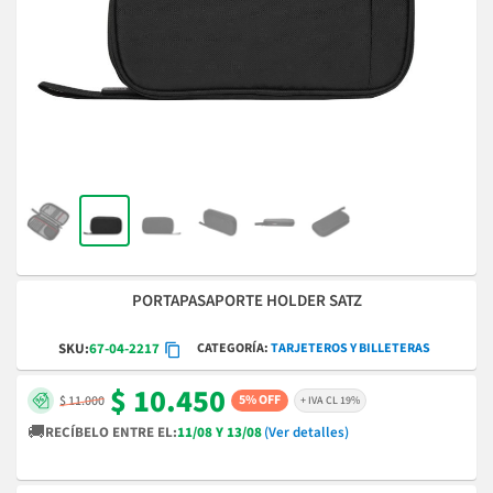
PORTAPASAPORTE HOLDER SATZ
CATEGORÍA
TARJETEROS Y BILLETERAS
SKU:
67-04-2217
$ 10.450
5% OFF
$ 11.000
+ IVA CL 19%
🚚
RECÍBELO ENTRE EL:
11/08 Y 13/08
(Ver detalles)