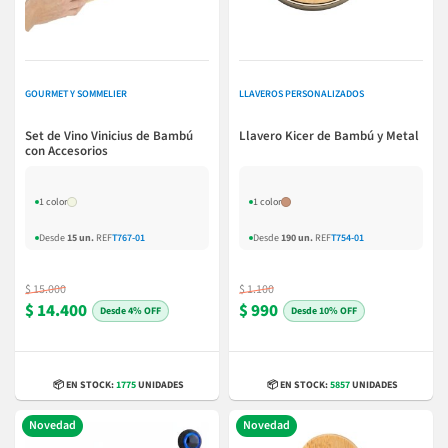
GOURMET Y SOMMELIER
LLAVEROS PERSONALIZADOS
Set de Vino Vinicius de Bambú
Llavero Kicer de Bambú y Metal
con Accesorios
1 color
1 color
Desde
15 un.
REF
T767-01
Desde
190 un.
REF
T754-01
$ 15.000
$ 1.100
$ 14.400
$ 990
4% OFF
10% OFF
📦 EN STOCK:
1775
UNIDADES
📦 EN STOCK:
5857
UNIDADES
Novedad
Novedad