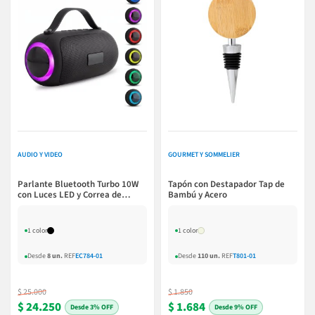
AUDIO Y VIDEO
GOURMET Y SOMMELIER
Parlante Bluetooth Turbo 10W
Tapón con Destapador Tap de
con Luces LED y Correa de
Bambú y Acero
Silicona
1 color
1 color
Desde
8 un.
REF
EC784-01
Desde
110 un.
REF
T801-01
$ 25.000
$ 1.850
$ 24.250
$ 1.684
3% OFF
9% OFF