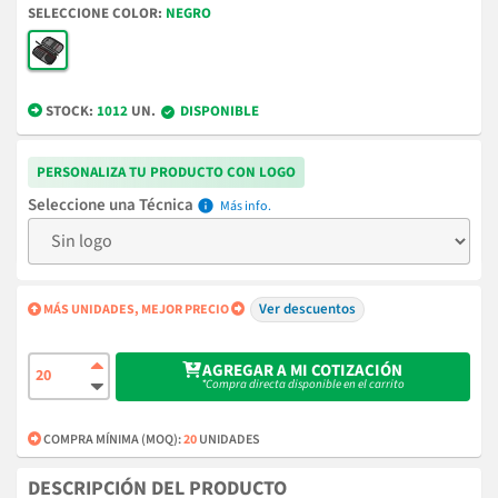
COLOR
NEGRO
STOCK:
1012
UN.
DISPONIBLE
PERSONALIZA TU PRODUCTO CON LOGO
Técnica
info
Ver descuentos
MÁS UNIDADES, MEJOR PRECIO
AGREGAR A MI COTIZACIÓN
*Compra directa disponible en el carrito
COMPRA MÍNIMA (MOQ):
20
UNIDADES
DESCRIPCIÓN DEL PRODUCTO