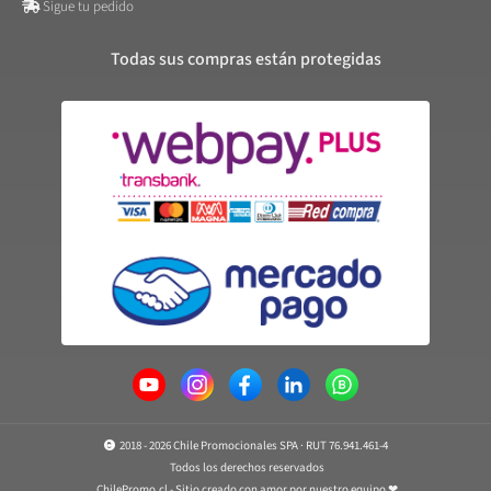
Sigue tu pedido
Todas sus compras están protegidas
2018 - 2026 Chile Promocionales SPA · RUT 76.941.461-4
Todos los derechos reservados
ChilePromo.cl - Sitio creado con amor por nuestro equipo ❤