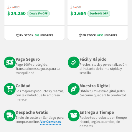
$ 25.000
$ 1.850
$ 24.250
$ 1.684
3% OFF
9% OFF
📦 EN STOCK:
689
UNIDADES
📦 EN STOCK:
8150
UNIDADES
Pago Seguro
Fácil y Rápido
Pago 100% protegido.
Precios, stock y personalización
Transacciones seguras para tu
al instante de forma rápida y
tranquilidad
sencilla
Calidad
Muestra Digital
Los mejores productos y marcas,
Obtén tu muestra digital gratis.
con la calidad que tu empresa
¡Ve cómo quedará tu producto!
merece
Despacho Gratis
Entrega a Tiempo
Envío sin costo en Santiago para
Recibe tus productos en tiempo
compras online.
Ver Comunas
récord, según acuerdos, sin
demoras