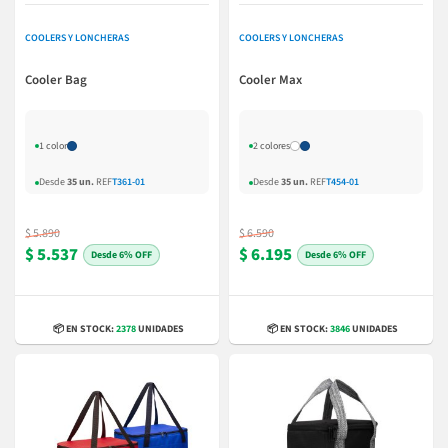
COOLERS Y LONCHERAS
COOLERS Y LONCHERAS
Cooler Bag
Cooler Max
1 color
2 colores
Desde
35 un.
REF
T361-01
Desde
35 un.
REF
T454-01
$ 5.890
$ 6.590
$ 5.537
$ 6.195
6% OFF
6% OFF
📦 EN STOCK:
2378
UNIDADES
📦 EN STOCK:
3846
UNIDADES