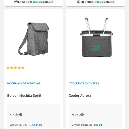
📦 EN STOCK:
10535
UNIDADES
📦 EN STOCK:
1915
UNIDADES





MOCHILAS CORPORATIVAS
COOLERS Y LONCHERAS
Bolso - Mochila Spirit
Cooler Aurora
1 color
1 color
Desde
30 un.
REF
C534-01
Desde
10 un.
REF
107-04