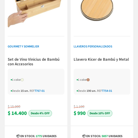
GOURMET Y SOMMELIER
LLAVEROS PERSONALIZADOS
Set de Vino Vinicius de Bambú
Llavero Kicer de Bambú y Metal
con Accesorios
1 color
1 color
Desde
15 un.
REF
T767-01
Desde
190 un.
REF
T754-01
$ 15.000
$ 1.100
$ 14.400
$ 990
4% OFF
10% OFF
📦 EN STOCK:
1775
UNIDADES
📦 EN STOCK:
5857
UNIDADES