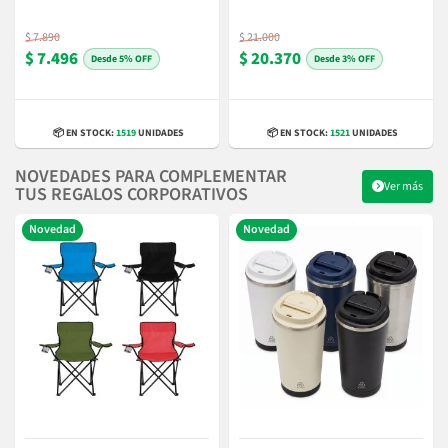
$ 7.890
$ 21.000
$ 7.496
$ 20.370
5% OFF
3% OFF
📦 EN STOCK:
1519
UNIDADES
📦 EN STOCK:
1521
UNIDADES
NOVEDADES PARA COMPLEMENTAR
Ver más
TUS REGALOS CORPORATIVOS
Novedad
Novedad