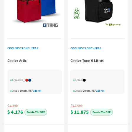
COOLERS Y LONCHERAS
COOLERS Y LONCHERAS
Cooler Artic
Cooler Tone 6 Litros
3 colores
1 color
Desde
50 un.
REF
146-04
Desde
20 un.
REF
195-04
$ 4.490
$ 12.500
$ 4.176
$ 11.875
7% OFF
5% OFF