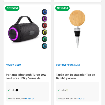
Novedad
Novedad
AUDIO Y VIDEO
GOURMET Y SOMMELIER
Parlante Bluetooth Turbo 10W
Tapón con Destapador Tap de
con Luces LED y Correa de
Bambú y Acero
Silicona
1 color
1 color
Desde
8 un.
REF
EC784-01
Desde
110 un.
REF
T801-01