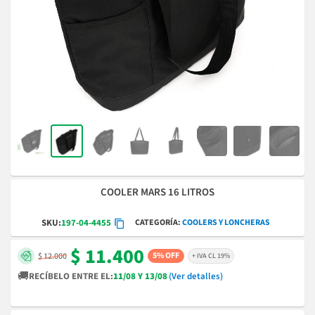
COOLER MARS 16 LITROS
CATEGORÍA
COOLERS Y LONCHERAS
SKU:
197-04-4455
$ 11.400
5% OFF
$ 12.000
+ IVA CL 19%
🚚
RECÍBELO ENTRE EL:
11/08 Y 13/08
(Ver detalles)