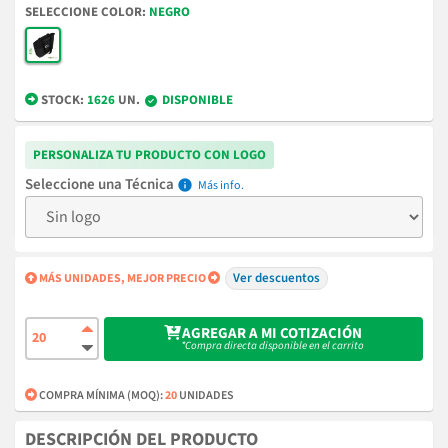
COLOR
NEGRO
STOCK:
1626
UN.
DISPONIBLE
PERSONALIZA TU PRODUCTO CON LOGO
Técnica
info
Ver descuentos
MÁS UNIDADES, MEJOR PRECIO
AGREGAR A MI COTIZACIÓN
*Compra directa disponible en el carrito
COMPRA MÍNIMA (MOQ):
20
UNIDADES
DESCRIPCIÓN DEL PRODUCTO