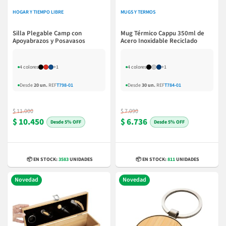
HOGAR Y TIEMPO LIBRE
MUGS Y TERMOS
Silla Plegable Camp con
Mug Térmico Cappu 350ml de
Apoyabrazos y Posavasos
Acero Inoxidable Reciclado
4 colores
+1
4 colores
+1
Desde
20 un.
REF
T798-01
Desde
30 un.
REF
T784-01
$ 11.000
$ 7.090
$ 10.450
$ 6.736
5% OFF
5% OFF
📦 EN STOCK:
3583
UNIDADES
📦 EN STOCK:
811
UNIDADES
Novedad
Novedad