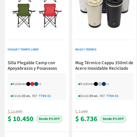
HOGAR Y TIEMPO LIBRE
MUGS Y TERMOS
Silla Plegable Camp con
Mug Térmico Cappu 350ml de
Apoyabrazos y Posavasos
Acero Inoxidable Reciclado
4 colores
4 colores
+1
+1
Desde
20 un.
REF
·
T798-01
Desde
30 un.
REF
·
T784-01
$ 11.000
$ 7.090
$ 10.450
$ 6.736
5% OFF
5% OFF