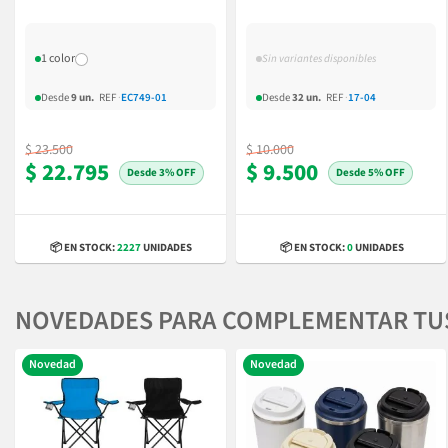
1 color
Sin variantes disponibles
Desde
9 un.
REF
·
EC749-01
Desde
32 un.
REF
·
17-04
$ 23.500
$ 10.000
$ 22.795
$ 9.500
3% OFF
5% OFF
📦 EN STOCK:
2227
UNIDADES
📦 EN STOCK:
0
UNIDADES
NOVEDADES PARA COMPLEMENTAR TU
Novedad
Novedad