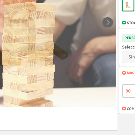
STO
PERS
MÁS 
COMP