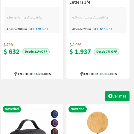
Letters 3/4
Sin variantes disponibles
Sin variantes disponibles
Desde
280 un.
REF
·
EN18-01
Desde
72 un.
REF
·
G165-01
$ 710
$ 2.083
$ 632
$ 1.937
11% OFF
7% OFF
📦 EN STOCK:
0
UNIDADES
📦 EN STOCK:
0
UNIDADES
Ver más
Novedad
Novedad