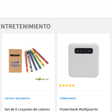
ENTRETENIMIENTO





LÁPICES Y BOLÍGRAFOS
POWER BANKS
Set de 6 crayones de colores
Powerbank Multipuerto