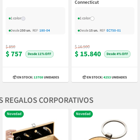
Connecticut
1 color
1 color
Desde
250 un.
REF
·
180-04
Desde
15 un.
REF
·
EC750-01
$ 850
$ 16.500
$ 757
$ 15.840
11% OFF
4% OFF
📦 EN STOCK:
13708
UNIDADES
📦 EN STOCK:
4253
UNIDADES
S REGALOS CORPORATIVOS
Novedad
Novedad