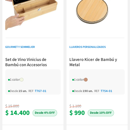
GOURMET Y SOMMELIER
LLAVEROS PERSONALIZADOS
Set de Vino Vinicius de
Llavero Kicer de Bambú y
Bambú con Accesorios
Metal
1 color
1 color
Desde
15 un.
REF
·
T767-01
Desde
190 un.
REF
·
T754-01
$ 15.000
$ 1.100
$ 14.400
$ 990
4% OFF
10% OFF