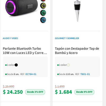
AUDIO Y VIDEO
GOURMET Y SOMMELIER
Parlante Bluetooth Turbo
Tapón con Destapador Tap de
10W con Luces LED y Correa
Bambú y Acero
de Silicona
1 color
1 color
Desde
8 un.
REF
·
EC784-01
Desde
110 un.
REF
·
T801-01
$ 25.000
$ 1.850
$ 24.250
$ 1.684
3% OFF
9% OFF