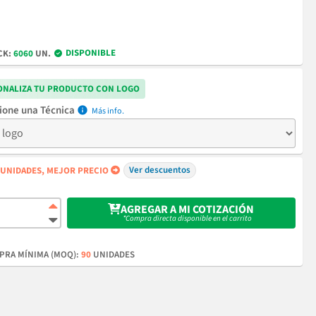
DISPONIBLE
CK:
6060
UN.
ONALIZA TU PRODUCTO CON LOGO
Técnica
info
Ver descuentos
UNIDADES, MEJOR PRECIO
AGREGAR A MI COTIZACIÓN
*Compra directa disponible en el carrito
RA MÍNIMA (MOQ):
90
UNIDADES