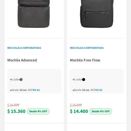
MOCHILAS CORPORATIVAS
MOCHILAS CORPORATIVAS
Mochila Advanced
Mochila Free Flow
1 color
1 color
Desde
15 un.
REF
K9-01
Desde
15 un.
REF
K3-01
$ 16.000
$ 15.000
$ 15.360
$ 14.400
4% OFF
4% OFF