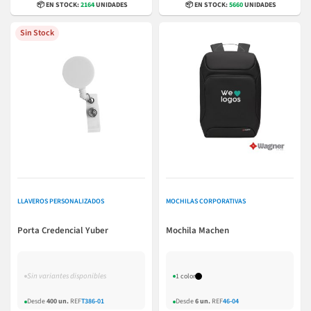
📦 EN STOCK:
2164
UNIDADES
📦 EN STOCK:
5660
UNIDADES
Sin Stock
LLAVEROS PERSONALIZADOS
MOCHILAS CORPORATIVAS
Porta Credencial Yuber
Mochila Machen
Sin variantes disponibles
1 color
Desde
400 un.
REF
T386-01
Desde
6 un.
REF
46-04