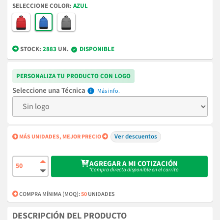
COLOR
AZUL
STOCK:
2883
UN.
DISPONIBLE
PERSONALIZA TU PRODUCTO CON LOGO
Técnica
info
Ver descuentos
MÁS UNIDADES, MEJOR PRECIO
AGREGAR A MI COTIZACIÓN
*Compra directa disponible en el carrito
COMPRA MÍNIMA (MOQ):
50
UNIDADES
DESCRIPCIÓN DEL PRODUCTO