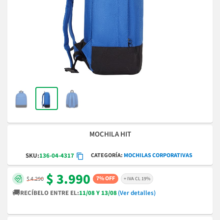
MOCHILA HIT
CATEGORÍA
MOCHILAS CORPORATIVAS
SKU:
136-04-4317
$ 3.990
7% OFF
$ 4.290
+ IVA CL 19%
🚚
RECÍBELO ENTRE EL:
11/08 Y 13/08
(Ver detalles)