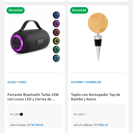
Novedad
Novedad
AUDIO Y VIDEO
GOURMET Y SOMMELIER
Parlante Bluetooth Turbo 10W
Tapón con Destapador Tap de
con Luces LED y Correa de
Bambú y Acero
Silicona
1 color
1 color
Desde
8 un.
REF
EC784-01
Desde
110 un.
REF
T801-01