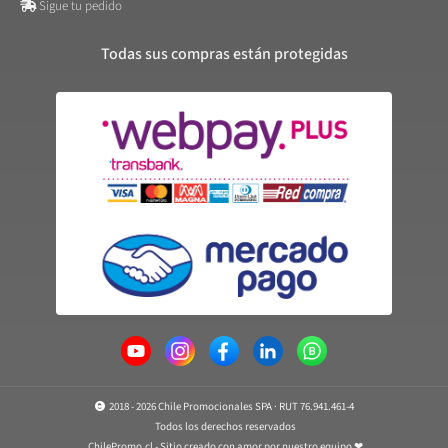
Sigue tu pedido
Todas sus compras están protegidas
2018 - 2026 Chile Promocionales SPA · RUT 76.941.461-4
Todos los derechos reservados
ChilePromo.cl - Sitio creado con amor por nuestro equipo ❤