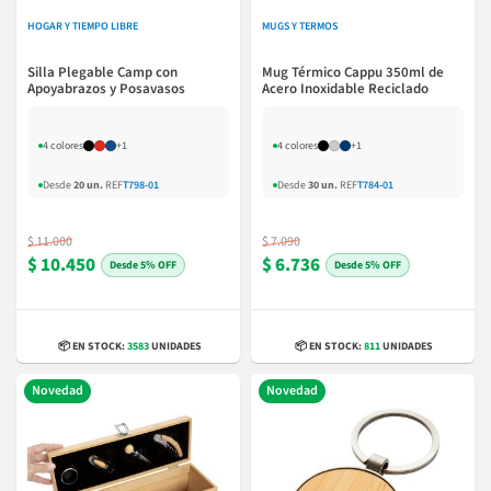
HOGAR Y TIEMPO LIBRE
MUGS Y TERMOS
Silla Plegable Camp con
Mug Térmico Cappu 350ml de
Apoyabrazos y Posavasos
Acero Inoxidable Reciclado
4 colores
+1
4 colores
+1
Desde
20 un.
REF
T798-01
Desde
30 un.
REF
T784-01
$ 11.000
$ 7.090
$ 10.450
$ 6.736
5% OFF
5% OFF
📦 EN STOCK:
3583
UNIDADES
📦 EN STOCK:
811
UNIDADES
Novedad
Novedad