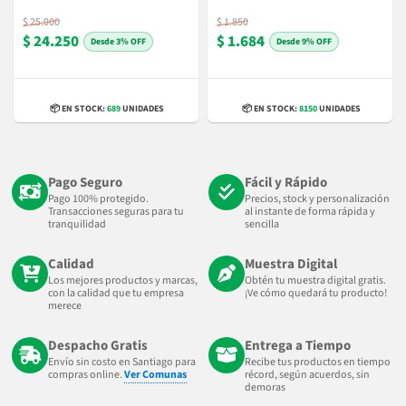
$ 25.000
$ 1.850
$ 24.250
$ 1.684
3% OFF
9% OFF
📦 EN STOCK:
689
UNIDADES
📦 EN STOCK:
8150
UNIDADES
Pago Seguro
Fácil y Rápido
Pago 100% protegido.
Precios, stock y personalización
Transacciones seguras para tu
al instante de forma rápida y
tranquilidad
sencilla
Calidad
Muestra Digital
Los mejores productos y marcas,
Obtén tu muestra digital gratis.
con la calidad que tu empresa
¡Ve cómo quedará tu producto!
merece
Despacho Gratis
Entrega a Tiempo
Envío sin costo en Santiago para
Recibe tus productos en tiempo
compras online.
Ver Comunas
récord, según acuerdos, sin
demoras