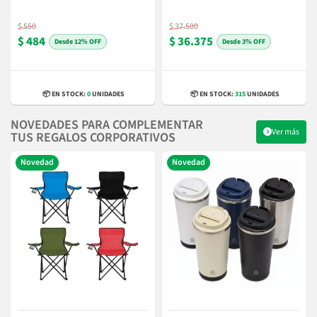
$ 550
$ 37.500
$ 484
$ 36.375
12% OFF
3% OFF
📦 EN STOCK:
0
UNIDADES
📦 EN STOCK:
315
UNIDADES
NOVEDADES PARA COMPLEMENTAR
Ver más
TUS REGALOS CORPORATIVOS
Novedad
Novedad