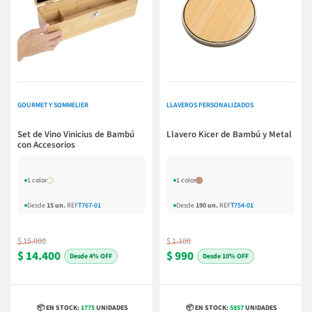
GOURMET Y SOMMELIER
LLAVEROS PERSONALIZADOS
Set de Vino Vinicius de Bambú
Llavero Kicer de Bambú y Metal
con Accesorios
1 color
1 color
Desde
15 un.
REF
T767-01
Desde
190 un.
REF
T754-01
$ 15.000
$ 1.100
$ 14.400
$ 990
4% OFF
10% OFF
📦 EN STOCK:
1775
UNIDADES
📦 EN STOCK:
5857
UNIDADES