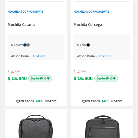
MOCHILAS CORPORATIVAS
MOCHILAS CORPORATIVAS
Mochila Catania
Mochila Corcega
2 colores
1 color
Desde
15 un.
REF
C516-01
Desde
15 un.
REF
C561-01
$ 16.500
$ 17.500
$ 15.840
$ 16.800
4% OFF
4% OFF
📦 EN STOCK:
4679
UNIDADES
📦 EN STOCK:
2491
UNIDADES