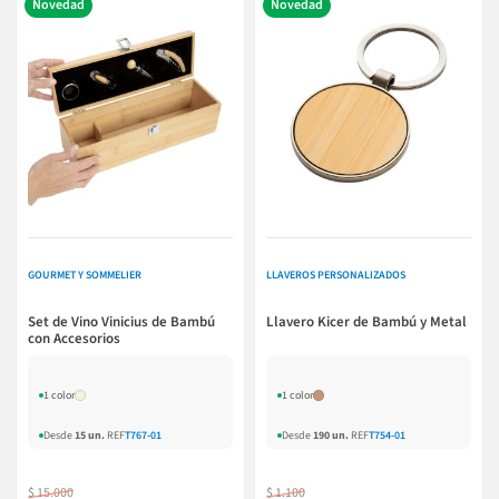
Novedad
Novedad
GOURMET Y SOMMELIER
LLAVEROS PERSONALIZADOS
Set de Vino Vinicius de Bambú
Llavero Kicer de Bambú y Metal
con Accesorios
1 color
1 color
Desde
15 un.
REF
T767-01
Desde
190 un.
REF
T754-01
$ 15.000
$ 1.100