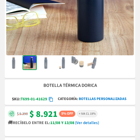
BOTELLA TÉRMICA DORICA
CATEGORÍA
BOTELLAS PERSONALIZADAS
SKU:
T699-01-41629
$ 8.921
5% OFF
$ 9.390
+ IVA CL 19%
🚚
RECÍBELO ENTRE EL:
11/08 Y 13/08
(Ver detalles)