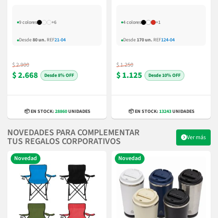
9 colores
+6
4 colores
+1
Desde
80 un.
REF
21-04
Desde
170 un.
REF
124-04
$ 2.900
$ 1.250
$ 2.668
$ 1.125
8% OFF
10% OFF
📦 EN STOCK:
28860
UNIDADES
📦 EN STOCK:
13243
UNIDADES
NOVEDADES PARA COMPLEMENTAR
Ver más
TUS REGALOS CORPORATIVOS
Novedad
Novedad