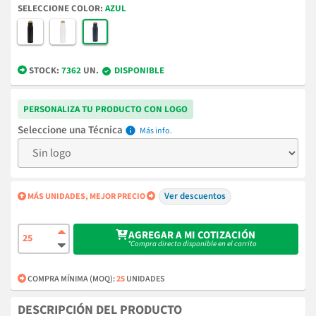
COLOR
AZUL
STOCK:
7362
UN.
DISPONIBLE
PERSONALIZA TU PRODUCTO CON LOGO
Técnica
info
Ver descuentos
MÁS UNIDADES, MEJOR PRECIO
AGREGAR A MI COTIZACIÓN
*Compra directa disponible en el carrito
COMPRA MÍNIMA (MOQ):
25
UNIDADES
DESCRIPCIÓN DEL PRODUCTO