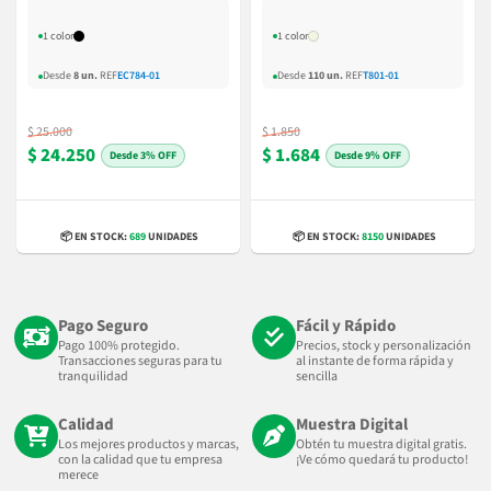
1 color
1 color
Desde
8 un.
REF
EC784-01
Desde
110 un.
REF
T801-01
$ 25.000
$ 1.850
$ 24.250
$ 1.684
3% OFF
9% OFF
📦 EN STOCK:
689
UNIDADES
📦 EN STOCK:
8150
UNIDADES
Pago Seguro
Fácil y Rápido
Pago 100% protegido.
Precios, stock y personalización
Transacciones seguras para tu
al instante de forma rápida y
tranquilidad
sencilla
Calidad
Muestra Digital
Los mejores productos y marcas,
Obtén tu muestra digital gratis.
con la calidad que tu empresa
¡Ve cómo quedará tu producto!
merece