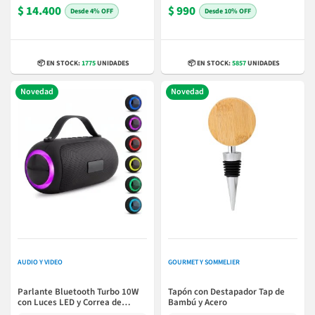
$ 14.400
$ 990
4% OFF
10% OFF
📦 EN STOCK:
1775
UNIDADES
📦 EN STOCK:
5857
UNIDADES
Novedad
Novedad
AUDIO Y VIDEO
GOURMET Y SOMMELIER
Parlante Bluetooth Turbo 10W
Tapón con Destapador Tap de
con Luces LED y Correa de
Bambú y Acero
Silicona