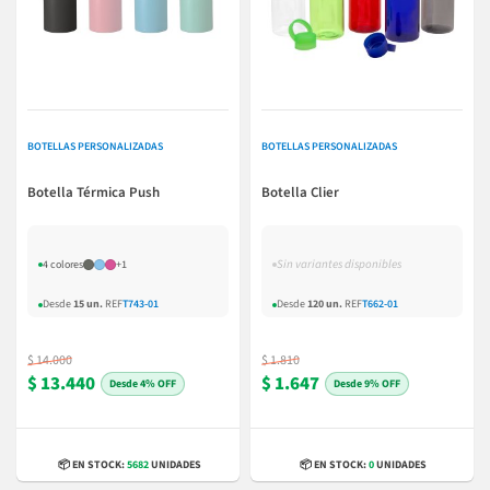
BOTELLAS PERSONALIZADAS
BOTELLAS PERSONALIZADAS
Botella Térmica Push
Botella Clier
Sin variantes disponibles
4 colores
+1
Desde
15 un.
REF
T743-01
Desde
120 un.
REF
T662-01
$ 14.000
$ 1.810
$ 13.440
$ 1.647
4% OFF
9% OFF
📦 EN STOCK:
5682
UNIDADES
📦 EN STOCK:
0
UNIDADES