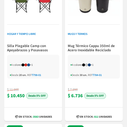
HOGAR Y TIEMPO LIBRE
MUGS Y TERMOS
Silla Plegable Camp con
Mug Térmico Cappu 350ml de
Apoyabrazos y Posavasos
Acero Inoxidable Reciclado
4 colores
+1
4 colores
+1
Desde
20 un.
REF
T798-01
Desde
30 un.
REF
T784-01
$ 11.000
$ 7.090
$ 10.450
$ 6.736
5% OFF
5% OFF
📦 EN STOCK:
3583
UNIDADES
📦 EN STOCK:
811
UNIDADES