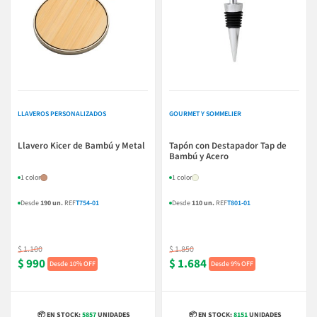
LLAVEROS PERSONALIZADOS
GOURMET Y SOMMELIER
Llavero Kicer de Bambú y Metal
Tapón con Destapador Tap de
Bambú y Acero
1 color
1 color
Desde
190 un.
REF
T754-01
Desde
110 un.
REF
T801-01
$ 1.100
$ 1.850
$ 990
$ 1.684
10% OFF
9% OFF
📦 EN STOCK:
5857
UNIDADES
📦 EN STOCK:
8151
UNIDADES