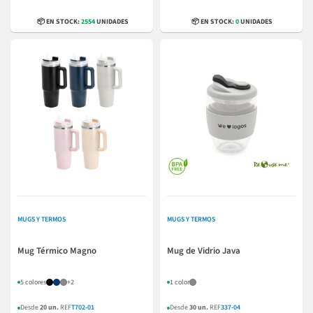
📦 EN STOCK:
2554
UNIDADES
📦 EN STOCK:
0
UNIDADES
MUGS Y TERMOS
MUGS Y TERMOS
Mug Térmico Magno
Mug de Vidrio Java
5 colores
+2
1 color
Desde
20 un.
REF
T702-01
Desde
30 un.
REF
337-04