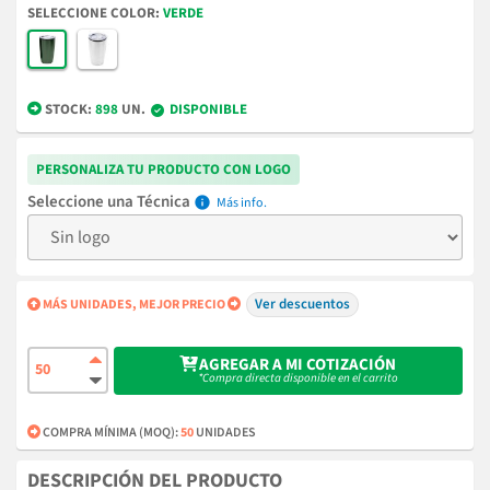
COLOR
VERDE
STOCK:
898
UN.
DISPONIBLE
PERSONALIZA TU PRODUCTO CON LOGO
Técnica
info
Ver descuentos
MÁS UNIDADES, MEJOR PRECIO
AGREGAR A MI COTIZACIÓN
*Compra directa disponible en el carrito
COMPRA MÍNIMA (MOQ):
50
UNIDADES
DESCRIPCIÓN DEL PRODUCTO