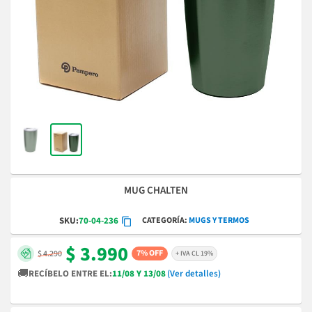
MUG CHALTEN
CATEGORÍA
MUGS Y TERMOS
SKU:
70-04-236
$ 3.990
7% OFF
$ 4.290
+ IVA CL 19%
🚚
RECÍBELO ENTRE EL:
11/08 Y 13/08
(Ver detalles)