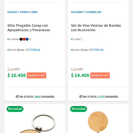
HOGAR Y TIEMPO LIBRE
GOURMET Y SOMMELIER
Silla Plegable Camp con
Set de Vino Vinicius de Bambú
Apoyabrazos y Posavasos
con Accesorios
4 colores
+1
1 color
Desde
20 un.
REF
T798-01
Desde
15 un.
REF
T767-01
$ 11.000
$ 15.000
$ 10.450
$ 14.400
5% OFF
4% OFF
📦 EN STOCK:
3583
UNIDADES
📦 EN STOCK:
1775
UNIDADES
Novedad
Novedad