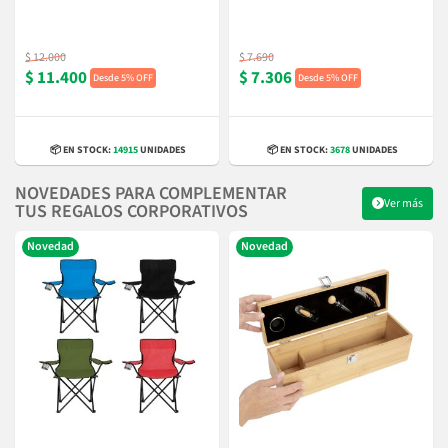
$ 12.000
$ 7.690
$ 11.400
$ 7.306
5% OFF
5% OFF
📦 EN STOCK:
14915
UNIDADES
📦 EN STOCK:
3678
UNIDADES
NOVEDADES PARA COMPLEMENTAR
Ver más
TUS REGALOS CORPORATIVOS
Novedad
Novedad