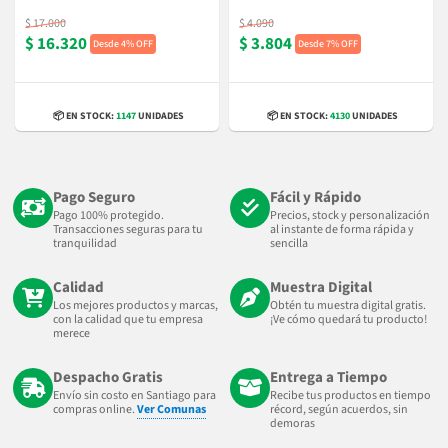
$ 17.000
$ 4.090
$ 16.320
$ 3.804
4% OFF
7% OFF
📦 EN STOCK:
1147
UNIDADES
📦 EN STOCK:
4130
UNIDADES
Pago Seguro
Fácil y Rápido
Pago 100% protegido.
Precios, stock y personalización
Transacciones seguras para tu
al instante de forma rápida y
tranquilidad
sencilla
Calidad
Muestra Digital
Los mejores productos y marcas,
Obtén tu muestra digital gratis.
con la calidad que tu empresa
¡Ve cómo quedará tu producto!
merece
Despacho Gratis
Entrega a Tiempo
Envío sin costo en Santiago para
Recibe tus productos en tiempo
compras online.
Ver Comunas
récord, según acuerdos, sin
demoras