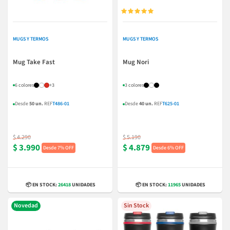





MUGS Y TERMOS
MUGS Y TERMOS
Mug Take Fast
Mug Nori
6 colores
+3
3 colores
Desde
50 un.
REF
T486-01
Desde
40 un.
REF
T625-01
$ 4.290
$ 5.190
$ 3.990
$ 4.879
7% OFF
6% OFF
📦 EN STOCK:
26418
UNIDADES
📦 EN STOCK:
11965
UNIDADES
Novedad
Sin Stock