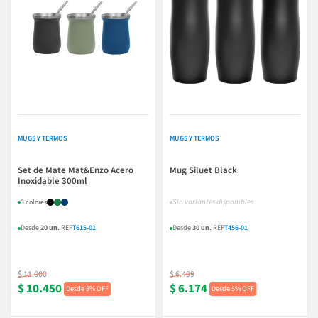
MUGS Y TERMOS
MUGS Y TERMOS
Set de Mate Mat&Enzo Acero
Mug Siluet Black
Inoxidable 300ml
Sin variantes disponibles
3 colores
Desde
20 un.
REF
T615-01
Desde
30 un.
REF
T456-01
$ 11.000
$ 6.499
$ 10.450
$ 6.174
5% OFF
5% OFF