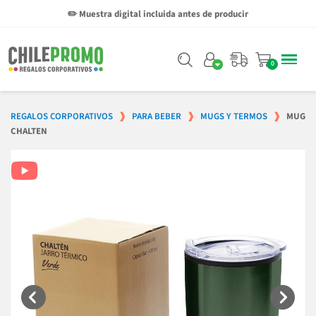
✏️ Muestra digital incluida antes de producir
REGALOS CORPORATIVOS
PARA BEBER
MUGS Y TERMOS
MUG
CHALTEN