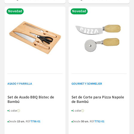
Novedad
Novedad
ASADO Y PARRILLA
GOURMET Y SOMMELIER
Set de Asado BBQ Bistec de
Set de Corte para Pizza Napole
Bambú
de Bambú
1 color
1 color
Desde
15 un.
REF
T796-01
Desde
50 un.
REF
T792-01