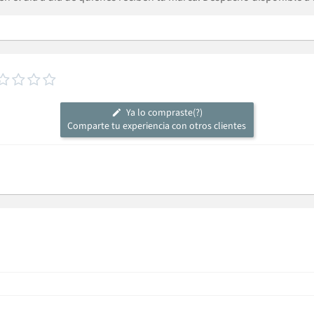




Ya lo compraste(?)
Comparte tu experiencia con otros clientes