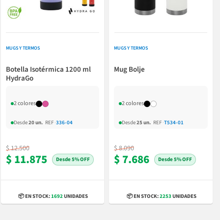
MUGS Y TERMOS
MUGS Y TERMOS
Botella Isotérmica 1200 ml
Mug Bolje
HydraGo
2 colores
2 colores
Desde
20 un.
REF
·
336-04
Desde
25 un.
REF
·
T534-01
$ 12.500
$ 8.090
$ 11.875
$ 7.686
5% OFF
5% OFF
📦 EN STOCK:
1692
UNIDADES
📦 EN STOCK:
2253
UNIDADES