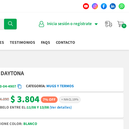
Inicia sesión o regístrate
ES
TESTIMONIOS
FAQS
CONTACTO
 DAYTONA
CATEGORÍA
MUGS Y TERMOS
0-04-4907
$ 3.804
 4.090
7% OFF
+ IVA CL 19%
BELO ENTRE EL:
11/08 Y 13/08
(Ver detalles)
COLOR
BLANCO