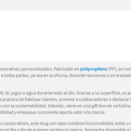
orporativos personalizados. Fabricado en
polipropileno
(PP), es res
a todas partes, ya sea en la oficina, durante reuniones o en traslad
.
té, jugos o agua durante todo el día. Gracias a su superficie, es p
práctica de fidelizar clientes, premiar a colaboradores o destacar 
n la sustentabilidad. Además, viene en una gift box de cartulina k
utilidad y empaque consciente aporta valor a tu marca.
ts corporativos, este mug con tapa combina funcionalidad, estilo y
en el día a día de quienes reciben tu marca. Despacho disponible a 