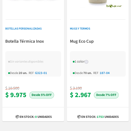
BOTELLAS PERSONALIZADAS
MUGS Y TERMOS
Botella Térmica Inox
Mug Eco Cup
1 color
Sin variantes disponibles
Desde
20 un.
REF
·
G323-01
Desde
70 un.
REF
·
187-04
$ 10.500
$ 3.190
$ 9.975
$ 2.967
5% OFF
7% OFF
📦 EN STOCK:
0
UNIDADES
📦 EN STOCK:
1753
UNIDADES