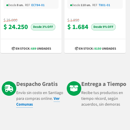
Desde
8 un.
REF
·
EC784-01
Desde
110 un.
REF
·
T801-01
$ 25.000
$ 1.850
$ 24.250
$ 1.684
3% OFF
9% OFF
📦 EN STOCK:
689
UNIDADES
📦 EN STOCK:
8150
UNIDADES
Despacho Gratis
Entrega a Tiempo
Envío sin costo en Santiago
Recibe tus productos en
para compras online.
Ver
tiempo récord, según
Comunas
acuerdos, sin demoras