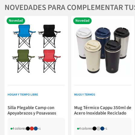
NOVEDADES PARA COMPLEMENTAR TU
Novedad
Novedad
HOGAR Y TIEMPO LIBRE
MUGS Y TERMOS
Silla Plegable Camp con
Mug Térmico Cappu 350ml de
Apoyabrazos y Posavasos
Acero Inoxidable Reciclado
4 colores
4 colores
+1
+1