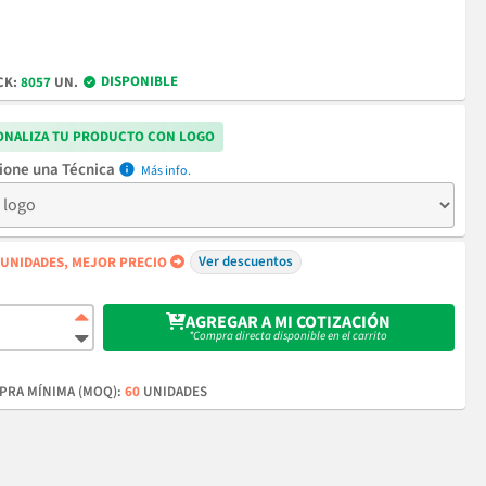
DISPONIBLE
CK:
8057
UN.
ONALIZA TU PRODUCTO CON LOGO
Técnica
info
Ver descuentos
UNIDADES, MEJOR PRECIO
AGREGAR A MI COTIZACIÓN
*Compra directa disponible en el carrito
RA MÍNIMA (MOQ):
60
UNIDADES