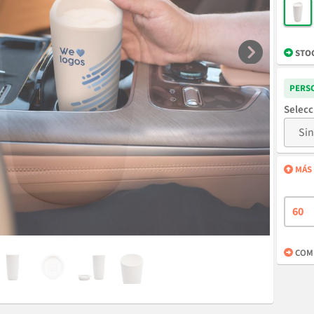
STO
PERS
MÁS 
COMP