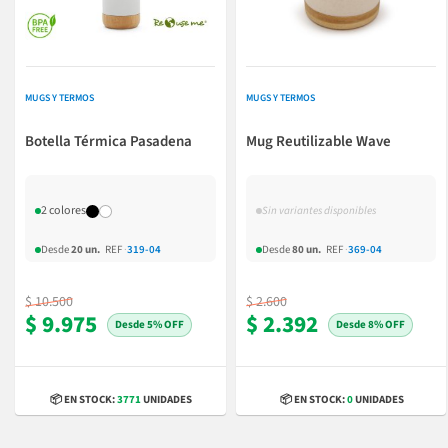
MUGS Y TERMOS
MUGS Y TERMOS
Botella Térmica Pasadena
Mug Reutilizable Wave
2 colores
Sin variantes disponibles
Desde
20 un.
REF
·
319-04
Desde
80 un.
REF
·
369-04
$ 10.500
$ 2.600
$ 9.975
$ 2.392
5% OFF
8% OFF
📦 EN STOCK:
3771
UNIDADES
📦 EN STOCK:
0
UNIDADES