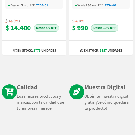
Desde
15 un.
REF
·
T767-01
Desde
190 un.
REF
·
T754-01
$ 15.000
$ 1.100
$ 14.400
$ 990
4% OFF
10% OFF
📦 EN STOCK:
1775
UNIDADES
📦 EN STOCK:
5857
UNIDADES
Calidad
Muestra Digital
Los mejores productos y
Obtén tu muestra digital
marcas, con la calidad que
gratis. ¡Ve cómo quedará
tu empresa merece
tu producto!