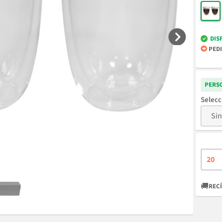
DIS
PEDI
PERS
🚚
RECÍ