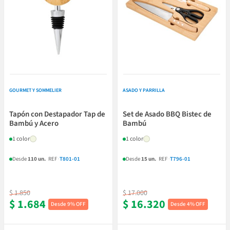
GOURMET Y SOMMELIER
ASADO Y PARRILLA
Tapón con Destapador Tap de
Set de Asado BBQ Bistec de
Bambú y Acero
Bambú
1 color
1 color
Desde
110 un.
REF
·
T801-01
Desde
15 un.
REF
·
T796-01
$ 1.850
$ 17.000
$ 1.684
$ 16.320
9% OFF
4% OFF