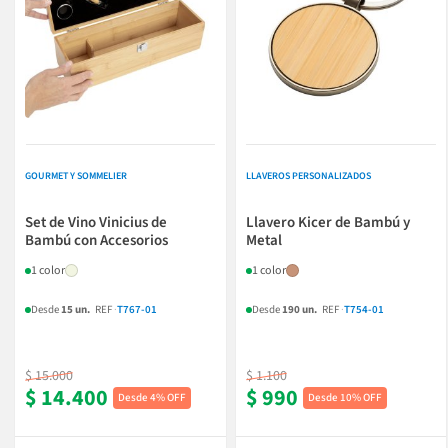
GOURMET Y SOMMELIER
LLAVEROS PERSONALIZADOS
Set de Vino Vinicius de
Llavero Kicer de Bambú y
Bambú con Accesorios
Metal
1 color
1 color
Desde
15 un.
REF
·
T767-01
Desde
190 un.
REF
·
T754-01
$ 15.000
$ 1.100
$ 14.400
$ 990
4% OFF
10% OFF