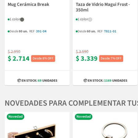
Mug Cerámica Break
Taza de Vidrio Magui Frost -
350ml
1 color
1 color
Desde
80 un.
REF
·
391-04
Desde
60 un.
REF
·
T811-01
$ 2.950
$ 3.590
$ 2.714
$ 3.339
8% OFF
7% OFF
📦 EN STOCK:
69
UNIDADES
📦 EN STOCK:
1169
UNIDADES
NOVEDADES PARA COMPLEMENTAR TU
Novedad
Novedad