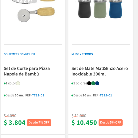
GOURMET Y SOMMELIER
MUGS Y TERMOS
Set de Corte para Pizza
Set de Mate Mat&Enzo Acero
Napole de Bambú
Inoxidable 300ml
1 color
3 colores
Desde
50 un.
REF
·
T792-01
Desde
20 un.
REF
·
T615-01
$ 4.090
$ 11.000
$ 3.804
$ 10.450
7% OFF
5% OFF