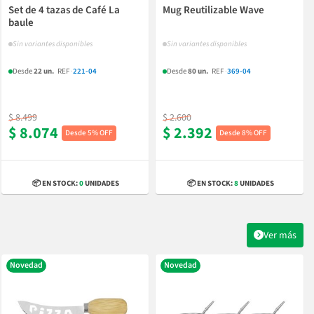
Set de 4 tazas de Café La
Mug Reutilizable Wave
baule
Sin variantes disponibles
Sin variantes disponibles
Desde
22 un.
REF
·
221-04
Desde
80 un.
REF
·
369-04
$ 8.499
$ 2.600
$ 8.074
$ 2.392
5% OFF
8% OFF
📦 EN STOCK:
0
UNIDADES
📦 EN STOCK:
8
UNIDADES
Ver más
Novedad
Novedad