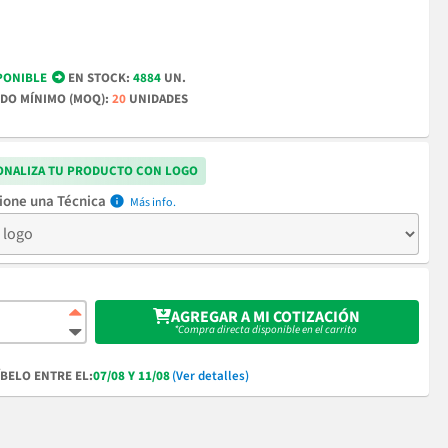
PONIBLE
EN STOCK:
4884
UN.
DO MÍNIMO (MOQ):
20
UNIDADES
ONALIZA TU PRODUCTO CON LOGO
Técnica
info
AGREGAR A MI COTIZACIÓN
*Compra directa disponible en el carrito
BELO ENTRE EL:
07/08 Y 11/08
(Ver detalles)