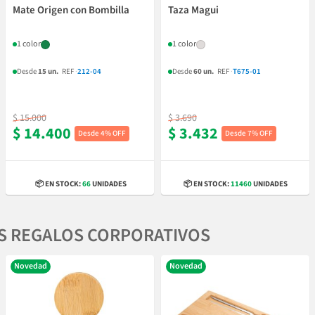
Mate Origen con Bombilla
Taza Magui
1 color
1 color
Desde
15 un.
REF
·
212-04
Desde
60 un.
REF
·
T675-01
$ 15.000
$ 3.690
$ 14.400
$ 3.432
4% OFF
7% OFF
📦 EN STOCK:
66
UNIDADES
📦 EN STOCK:
11460
UNIDADES
S REGALOS CORPORATIVOS
Novedad
Novedad