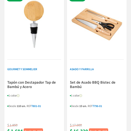
GOURMET Y SOMMELIER
ASADO Y PARRILLA
Tapón con Destapador Tap de
Set de Asado BBQ Bistec de
Bambú y Acero
Bambú
1 color
1 color
Desde
110 un.
REF
T801-01
Desde
15 un.
REF
T796-01
$ 1.850
$ 17.000