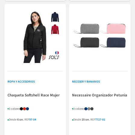
ROPA Y ACCESORIOS
NECESER Y BANANOS
Chaqueta Softshell Race Mujer
Necessaire Organizador Petunia
3 colores
3 colores
Desde
6 un.
REF
97-04
Desde
25 un.
REF
T727-01