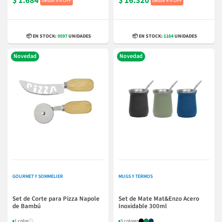
$ 1.684
$ 16.320
9% OFF
4% OFF
📦 EN STOCK:
9597
UNIDADES
📦 EN STOCK:
1164
UNIDADES
Novedad
Novedad
GOURMET Y SOMMELIER
MUGS Y TERMOS
Set de Corte para Pizza Napole
Set de Mate Mat&Enzo Acero
de Bambú
Inoxidable 300ml
1 color
3 colores