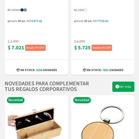
2 colores
1 color
Desde
30 un.
REF
C577-01
Desde
35 un.
REF
T715-01
$ 7.390
$ 6.090
$ 7.021
$ 5.725
5% OFF
6% OFF
📦 EN STOCK:
3154
UNIDADES
📦 EN STOCK:
7851
UNIDADES
NOVEDADES PARA COMPLEMENTAR
Ver más
TUS REGALOS CORPORATIVOS
Novedad
Novedad