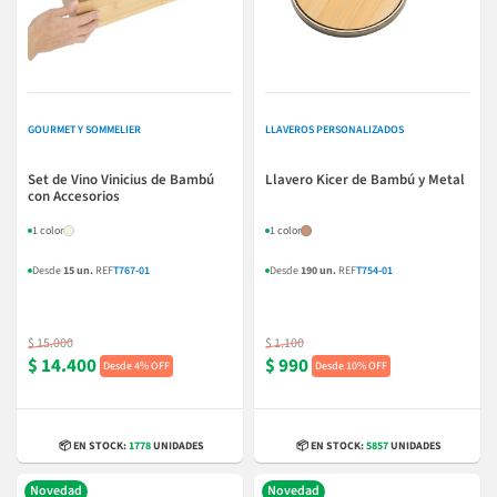
GOURMET Y SOMMELIER
LLAVEROS PERSONALIZADOS
Set de Vino Vinicius de Bambú
Llavero Kicer de Bambú y Metal
con Accesorios
1 color
1 color
Desde
15 un.
REF
T767-01
Desde
190 un.
REF
T754-01
$ 15.000
$ 1.100
$ 14.400
$ 990
4% OFF
10% OFF
📦 EN STOCK:
1778
UNIDADES
📦 EN STOCK:
5857
UNIDADES
Novedad
Novedad