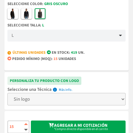
COLOR
GRIS OSCURO
TALLA
L
ÚLTIMAS UNIDADES
EN STOCK:
419
UN.
PEDIDO MÍNIMO (MOQ):
15
UNIDADES
PERSONALIZA TU PRODUCTO CON LOGO
Técnica
info
AGREGAR A MI COTIZACIÓN
*Compra directa disponible en el carrito