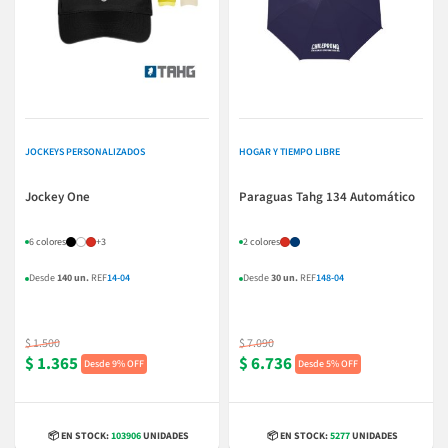
JOCKEYS PERSONALIZADOS
HOGAR Y TIEMPO LIBRE
Jockey One
Paraguas Tahg 134 Automático
6 colores
+3
2 colores
Desde
140 un.
REF
14-04
Desde
30 un.
REF
148-04
$ 1.500
$ 7.090
$ 1.365
$ 6.736
9% OFF
5% OFF
📦 EN STOCK:
103906
UNIDADES
📦 EN STOCK:
5277
UNIDADES