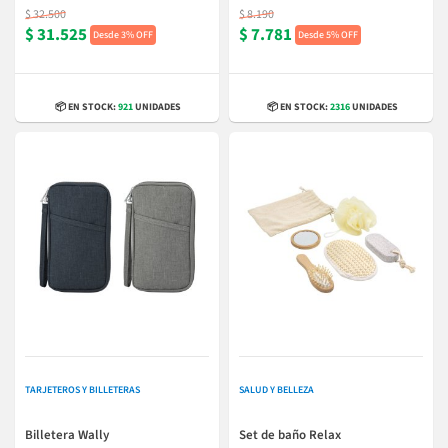
$ 32.500
$ 8.190
$ 31.525
$ 7.781
3% OFF
5% OFF
📦 EN STOCK:
921
UNIDADES
📦 EN STOCK:
2316
UNIDADES
TARJETEROS Y BILLETERAS
SALUD Y BELLEZA
Billetera Wally
Set de baño Relax