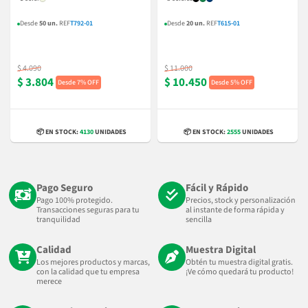
Desde
50 un.
REF
T792-01
Desde
20 un.
REF
T615-01
$ 4.090
$ 11.000
$ 3.804
$ 10.450
7% OFF
5% OFF
📦 EN STOCK:
4130
UNIDADES
📦 EN STOCK:
2555
UNIDADES
Pago Seguro
Fácil y Rápido
Pago 100% protegido.
Precios, stock y personalización
Transacciones seguras para tu
al instante de forma rápida y
tranquilidad
sencilla
Calidad
Muestra Digital
Los mejores productos y marcas,
Obtén tu muestra digital gratis.
con la calidad que tu empresa
¡Ve cómo quedará tu producto!
merece