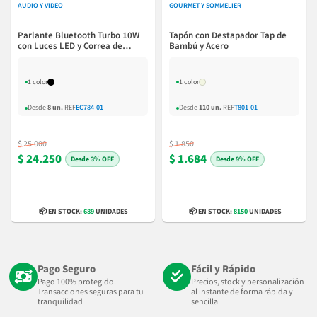
AUDIO Y VIDEO
GOURMET Y SOMMELIER
Parlante Bluetooth Turbo 10W
Tapón con Destapador Tap de
con Luces LED y Correa de
Bambú y Acero
Silicona
1 color
1 color
Desde
8 un.
REF
EC784-01
Desde
110 un.
REF
T801-01
$ 25.000
$ 1.850
$ 24.250
$ 1.684
3% OFF
9% OFF
📦 EN STOCK:
689
UNIDADES
📦 EN STOCK:
8150
UNIDADES
Pago Seguro
Fácil y Rápido
Pago 100% protegido.
Precios, stock y personalización
Transacciones seguras para tu
al instante de forma rápida y
tranquilidad
sencilla