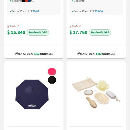
4 colores
+1
1 color
Desde
15 un.
REF
99-04
Desde
15 un.
REF
235-04
$ 16.500
$ 18.500
$ 15.840
$ 17.760
4% OFF
4% OFF
📦 EN STOCK:
2352
UNIDADES
📦 EN STOCK:
1412
UNIDADES