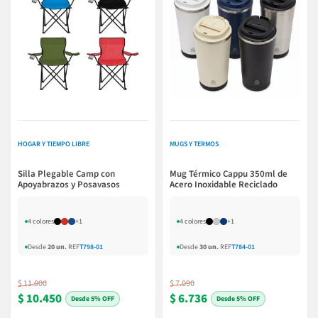
HOGAR Y TIEMPO LIBRE
MUGS Y TERMOS
Silla Plegable Camp con
Mug Térmico Cappu 350ml de
Apoyabrazos y Posavasos
Acero Inoxidable Reciclado
4 colores
+1
4 colores
+1
Desde
20 un.
REF
T798-01
Desde
30 un.
REF
T784-01
$ 11.000
$ 7.090
$ 10.450
$ 6.736
5% OFF
5% OFF