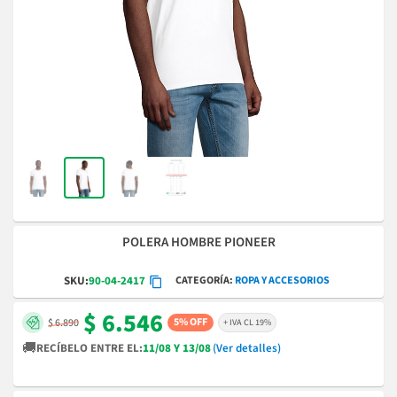
POLERA HOMBRE PIONEER
CATEGORÍA
ROPA Y ACCESORIOS
SKU:
90-04-2417
$ 6.546
5% OFF
$ 6.890
+ IVA CL 19%
🚚
RECÍBELO ENTRE EL:
11/08 Y 13/08
(Ver detalles)