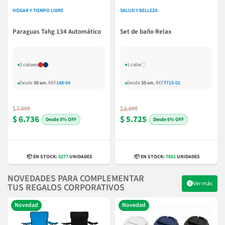
HOGAR Y TIEMPO LIBRE
SALUD Y BELLEZA
Paraguas Tahg 134 Automático
Set de baño Relax
2 colores
1 color
Desde
30 un.
REF
148-04
Desde
35 un.
REF
T715-01
$ 7.090
$ 6.090
$ 6.736
$ 5.725
5% OFF
6% OFF
📦 EN STOCK:
5277
UNIDADES
📦 EN STOCK:
7851
UNIDADES
NOVEDADES PARA COMPLEMENTAR
Ver más
TUS REGALOS CORPORATIVOS
Novedad
Novedad