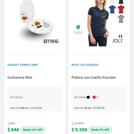
HOGAR Y TIEMPO LIBRE
ROPA Y ACCESORIOS
Costurero Mini
Polera con Cuello Passion
1 color
5 colores
+2
Desde
250 un.
REF
18-04
Desde
25 un.
REF
93-04
$ 950
$ 10.000
$ 846
$ 9.500
11% OFF
5% OFF