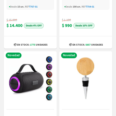
Desde
15 un.
REF
T767-01
Desde
190 un.
REF
T754-01
$ 15.000
$ 1.100
$ 14.400
$ 990
4% OFF
10% OFF
📦 EN STOCK:
1775
UNIDADES
📦 EN STOCK:
5857
UNIDADES
Novedad
Novedad