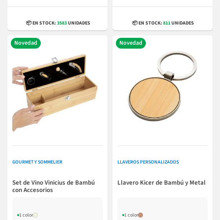
📦 EN STOCK:
3583
UNIDADES
📦 EN STOCK:
811
UNIDADES
Novedad
Novedad
GOURMET Y SOMMELIER
LLAVEROS PERSONALIZADOS
Set de Vino Vinicius de Bambú
Llavero Kicer de Bambú y Metal
con Accesorios
1 color
1 color