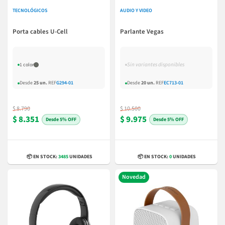
TECNOLÓGICOS
AUDIO Y VIDEO
Porta cables U-Cell
Parlante Vegas
Sin variantes disponibles
1 color
Desde
25 un.
REF
G294-01
Desde
20 un.
REF
EC713-01
$ 8.790
$ 10.500
$ 8.351
$ 9.975
5% OFF
5% OFF
📦 EN STOCK:
3485
UNIDADES
📦 EN STOCK:
0
UNIDADES
Novedad