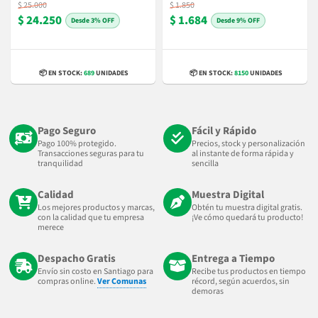
$ 25.000
$ 1.850
$ 24.250
$ 1.684
3% OFF
9% OFF
📦 EN STOCK:
689
UNIDADES
📦 EN STOCK:
8150
UNIDADES
Pago Seguro
Fácil y Rápido
Pago 100% protegido.
Precios, stock y personalización
Transacciones seguras para tu
al instante de forma rápida y
tranquilidad
sencilla
Calidad
Muestra Digital
Los mejores productos y marcas,
Obtén tu muestra digital gratis.
con la calidad que tu empresa
¡Ve cómo quedará tu producto!
merece
Despacho Gratis
Entrega a Tiempo
Envío sin costo en Santiago para
Recibe tus productos en tiempo
compras online.
Ver Comunas
récord, según acuerdos, sin
demoras