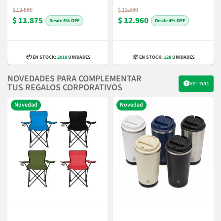
$ 12.500
$ 13.500
$ 11.875
$ 12.960
5% OFF
4% OFF
📦 EN STOCK:
2018
UNIDADES
📦 EN STOCK:
128
UNIDADES
NOVEDADES PARA COMPLEMENTAR
Ver más
TUS REGALOS CORPORATIVOS
Novedad
Novedad