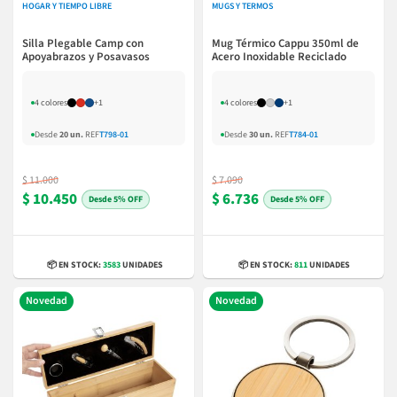
HOGAR Y TIEMPO LIBRE
MUGS Y TERMOS
Silla Plegable Camp con
Mug Térmico Cappu 350ml de
Apoyabrazos y Posavasos
Acero Inoxidable Reciclado
4 colores
+1
4 colores
+1
Desde
20 un.
REF
T798-01
Desde
30 un.
REF
T784-01
$ 11.000
$ 7.090
$ 10.450
$ 6.736
5% OFF
5% OFF
📦 EN STOCK:
3583
UNIDADES
📦 EN STOCK:
811
UNIDADES
Novedad
Novedad