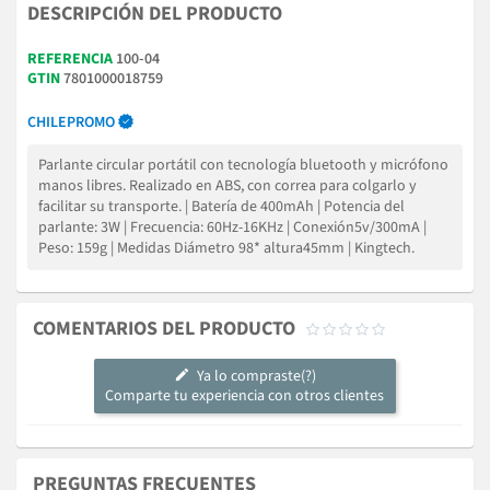
DESCRIPCIÓN DEL PRODUCTO
REFERENCIA
100-04
GTIN
7801000018759
CHILEPROMO
Parlante circular portátil con tecnología bluetooth y micrófono
manos libres. Realizado en ABS, con correa para colgarlo y
facilitar su transporte. | Batería de 400mAh | Potencia del
parlante: 3W | Frecuencia: 60Hz-16KHz | Conexión5v/300mA |
Peso: 159g | Medidas Diámetro 98* altura45mm | Kingtech.
COMENTARIOS DEL PRODUCTO





Ya lo compraste(?)
Comparte tu experiencia con otros clientes
PREGUNTAS FRECUENTES