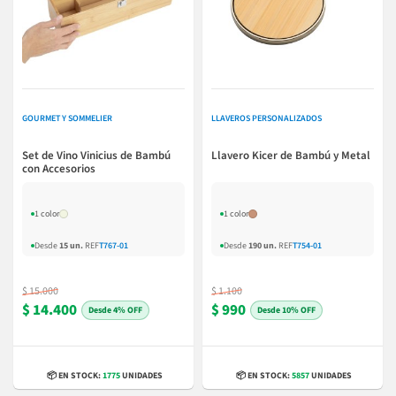
GOURMET Y SOMMELIER
LLAVEROS PERSONALIZADOS
Set de Vino Vinicius de Bambú
Llavero Kicer de Bambú y Metal
con Accesorios
1 color
1 color
Desde
15 un.
REF
T767-01
Desde
190 un.
REF
T754-01
$ 15.000
$ 1.100
$ 14.400
$ 990
4% OFF
10% OFF
📦 EN STOCK:
1775
UNIDADES
📦 EN STOCK:
5857
UNIDADES