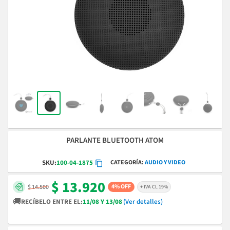
PARLANTE BLUETOOTH ATOM
CATEGORÍA
AUDIO Y VIDEO
SKU:
100-04-1875
$ 13.920
4% OFF
$ 14.500
+ IVA CL 19%
🚚
RECÍBELO ENTRE EL:
11/08 Y 13/08
(Ver detalles)