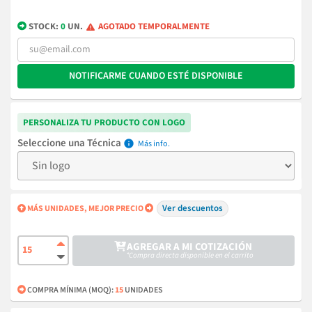
STOCK:
0
UN.
AGOTADO TEMPORALMENTE
NOTIFICARME CUANDO ESTÉ DISPONIBLE
PERSONALIZA TU PRODUCTO CON LOGO
Técnica
info
Ver descuentos
MÁS UNIDADES, MEJOR PRECIO
AGREGAR A MI COTIZACIÓN
*Compra directa disponible en el carrito
COMPRA MÍNIMA (MOQ):
15
UNIDADES