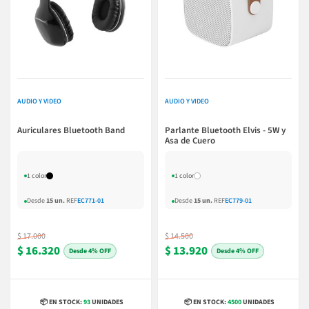
AUDIO Y VIDEO
AUDIO Y VIDEO
Auriculares Bluetooth Band
Parlante Bluetooth Elvis - 5W y
Asa de Cuero
1 color
1 color
Desde
15 un.
REF
EC771-01
Desde
15 un.
REF
EC779-01
$ 17.000
$ 14.500
$ 16.320
$ 13.920
4% OFF
4% OFF
📦 EN STOCK:
93
UNIDADES
📦 EN STOCK:
4500
UNIDADES