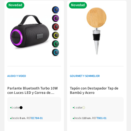
Novedad
Novedad
AUDIO Y VIDEO
GOURMET Y SOMMELIER
Parlante Bluetooth Turbo 10W
Tapón con Destapador Tap de
con Luces LED y Correa de
Bambú y Acero
Silicona
1 color
1 color
Desde
8 un.
REF
EC784-01
Desde
110 un.
REF
T801-01