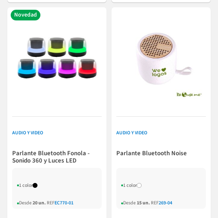
Novedad
AUDIO Y VIDEO
AUDIO Y VIDEO
Parlante Bluetooth Fonola -
Parlante Bluetooth Noise
Sonido 360 y Luces LED
1 color
1 color
Desde
20 un.
REF
EC770-01
Desde
15 un.
REF
269-04