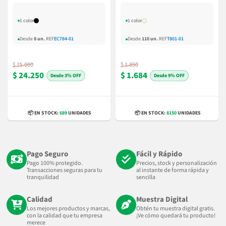
Silicona
1 color
1 color
Desde
8 un.
REF
EC784-01
Desde
110 un.
REF
T801-01
$ 25.000
$ 1.850
$ 24.250
$ 1.684
3% OFF
9% OFF
📦 EN STOCK:
689
UNIDADES
📦 EN STOCK:
8150
UNIDADES
Pago Seguro
Fácil y Rápido
Pago 100% protegido.
Precios, stock y personalización
Transacciones seguras para tu
al instante de forma rápida y
tranquilidad
sencilla
Calidad
Muestra Digital
Los mejores productos y marcas,
Obtén tu muestra digital gratis.
con la calidad que tu empresa
¡Ve cómo quedará tu producto!
merece