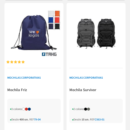





MOCHILAS CORPORATIVAS
MOCHILAS CORPORATIVAS
Mochila Friz
Mochila Survivor
3 colores
2 colores
Desde
400 un.
REF
79-04
Desde
15 un.
REF
C563-01