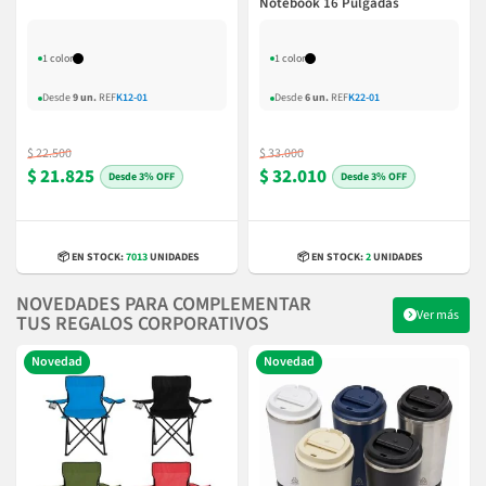
Notebook 16 Pulgadas
1 color
1 color
Desde
9 un.
REF
K12-01
Desde
6 un.
REF
K22-01
$ 22.500
$ 33.000
$ 21.825
$ 32.010
3% OFF
3% OFF
📦 EN STOCK:
7013
UNIDADES
📦 EN STOCK:
2
UNIDADES
NOVEDADES PARA COMPLEMENTAR
Ver más
TUS REGALOS CORPORATIVOS
Novedad
Novedad