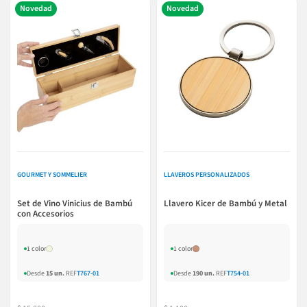
Novedad
Novedad
GOURMET Y SOMMELIER
LLAVEROS PERSONALIZADOS
Set de Vino Vinicius de Bambú
Llavero Kicer de Bambú y Metal
con Accesorios
1 color
1 color
Desde
15 un.
REF
T767-01
Desde
190 un.
REF
T754-01