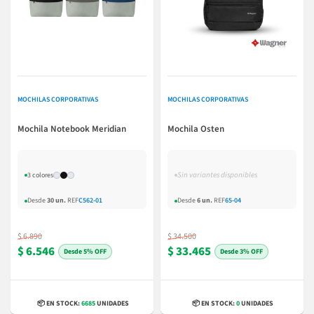
MOCHILAS CORPORATIVAS
MOCHILAS CORPORATIVAS
Mochila Notebook Meridian
Mochila Osten
Sin variantes disponibles
3 colores
Desde
30 un.
REF
C562-01
Desde
6 un.
REF
65-04
$ 6.890
$ 34.500
$ 6.546
$ 33.465
5% OFF
3% OFF
📦 EN STOCK:
6685
UNIDADES
📦 EN STOCK:
0
UNIDADES