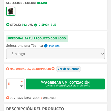
COLOR
NEGRO
STOCK:
842
UN.
DISPONIBLE
PERSONALIZA TU PRODUCTO CON LOGO
Técnica
info
Ver descuentos
MÁS UNIDADES, MEJOR PRECIO
AGREGAR A MI COTIZACIÓN
*Compra directa disponible en el carrito
COMPRA MÍNIMA (MOQ):
6
UNIDADES
DESCRIPCIÓN DEL PRODUCTO