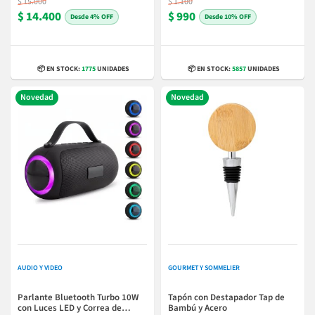
$ 15.000
$ 1.100
$ 14.400
$ 990
4% OFF
10% OFF
📦 EN STOCK:
1775
UNIDADES
📦 EN STOCK:
5857
UNIDADES
Novedad
Novedad
AUDIO Y VIDEO
GOURMET Y SOMMELIER
Parlante Bluetooth Turbo 10W
Tapón con Destapador Tap de
con Luces LED y Correa de
Bambú y Acero