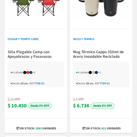
HOGAR Y TIEMPO LIBRE
MUGS Y TERMOS
Silla Plegable Camp con
Mug Térmico Cappu 350ml de
Apoyabrazos y Posavasos
Acero Inoxidable Reciclado
4 colores
+1
4 colores
+1
Desde
20 un.
REF
T798-01
Desde
30 un.
REF
T784-01
$ 11.000
$ 7.090
$ 10.450
$ 6.736
5% OFF
5% OFF
📦 EN STOCK:
3583
UNIDADES
📦 EN STOCK:
811
UNIDADES