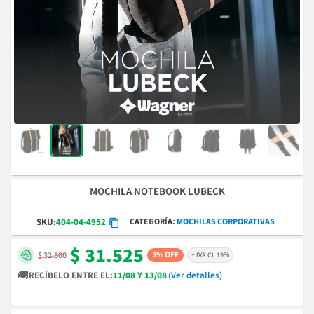
MOCHILA NOTEBOOK LUBECK
CATEGORÍA
MOCHILAS CORPORATIVAS
SKU:
404-04-4952
$ 31.525
3% OFF
$ 32.500
+ IVA CL 19%
🚚
RECÍBELO ENTRE EL:
11/08 Y 13/08
(Ver detalles)