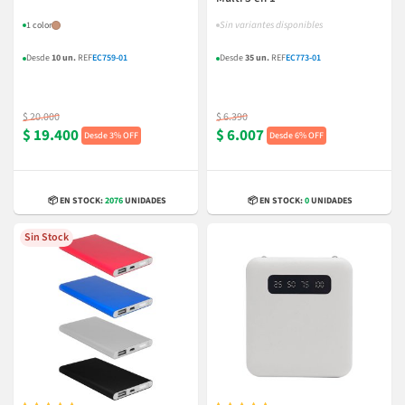
Sin variantes disponibles
1 color
Desde
10 un.
REF
EC759-01
Desde
35 un.
REF
EC773-01
$ 20.000
$ 6.390
$ 19.400
$ 6.007
3% OFF
6% OFF
📦 EN STOCK:
2076
UNIDADES
📦 EN STOCK:
0
UNIDADES
Sin Stock