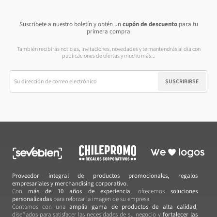
Suscríbete a nuestro boletín y obtén un
cupón de descuento
para tu
primera compra
También recibirás noticias, invitaciones, novedades y te mantendrás al día con
publicaciones de ofertas y mucho más...
SUSCRIBIRSE
Proveedor integral de productos promocionales, regalos
empresariales y merchandising corporativo.
Con
más de 10 años de experiencia
, ofrecemos
soluciones
personalizadas
para reforzar la imagen de su empresa.
Contamos con una
amplia gama de productos de alta calidad
,
diseñados para satisfacer las necesidades de su negocio y
fortalecer las