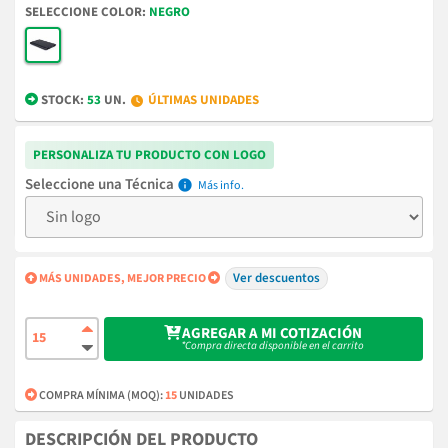
COLOR
NEGRO
STOCK:
53
UN.
ÚLTIMAS UNIDADES
PERSONALIZA TU PRODUCTO CON LOGO
Técnica
info
Ver descuentos
MÁS UNIDADES, MEJOR PRECIO
AGREGAR A MI COTIZACIÓN
*Compra directa disponible en el carrito
COMPRA MÍNIMA (MOQ):
15
UNIDADES
DESCRIPCIÓN DEL PRODUCTO