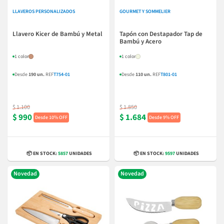
LLAVEROS PERSONALIZADOS
GOURMET Y SOMMELIER
Llavero Kicer de Bambú y Metal
Tapón con Destapador Tap de
Bambú y Acero
1 color
1 color
Desde
190 un.
REF
T754-01
Desde
110 un.
REF
T801-01
$ 1.100
$ 1.850
$ 990
$ 1.684
10% OFF
9% OFF
📦 EN STOCK:
5857
UNIDADES
📦 EN STOCK:
9597
UNIDADES
Novedad
Novedad