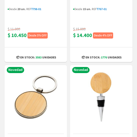
Desde
20 un.
REF
T798-01
Desde
15 un.
REF
T767-01
$ 11.000
$ 15.000
$ 10.450
$ 14.400
5% OFF
4% OFF
📦 EN STOCK:
3583
UNIDADES
📦 EN STOCK:
1776
UNIDADES
Novedad
Novedad