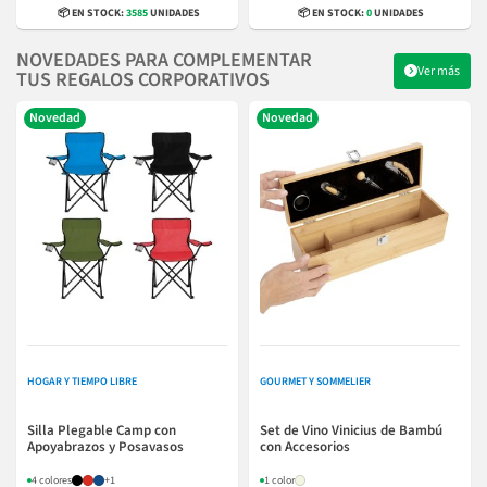
📦 EN STOCK:
3585
UNIDADES
📦 EN STOCK:
0
UNIDADES
NOVEDADES PARA COMPLEMENTAR
Ver más
TUS REGALOS CORPORATIVOS
Novedad
Novedad
HOGAR Y TIEMPO LIBRE
GOURMET Y SOMMELIER
Silla Plegable Camp con
Set de Vino Vinicius de Bambú
Apoyabrazos y Posavasos
con Accesorios
4 colores
+1
1 color