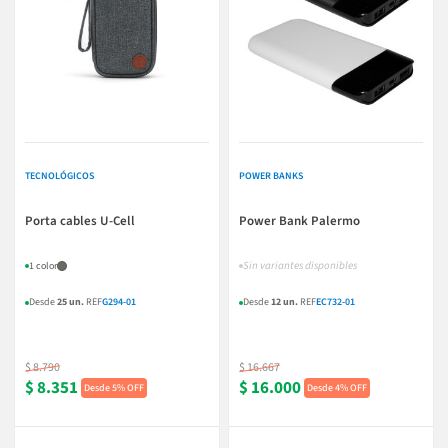
TECNOLÓGICOS
POWER BANKS
Porta cables U-Cell
Power Bank Palermo
Sin variantes disponibles
1 color
Desde
25 un.
REF
G294-01
Desde
12 un.
REF
EC732-01
$ 8.790
$ 16.667
$ 8.351
$ 16.000
5% OFF
4% OFF