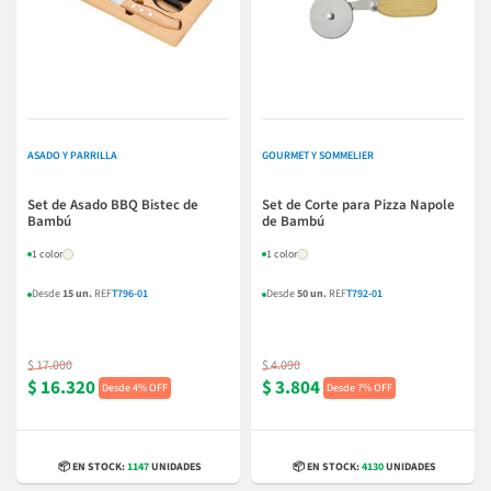
ASADO Y PARRILLA
GOURMET Y SOMMELIER
Set de Asado BBQ Bistec de
Set de Corte para Pizza Napole
Bambú
de Bambú
1 color
1 color
Desde
15 un.
REF
T796-01
Desde
50 un.
REF
T792-01
$ 17.000
$ 4.090
$ 16.320
$ 3.804
4% OFF
7% OFF
📦 EN STOCK:
1147
UNIDADES
📦 EN STOCK:
4130
UNIDADES