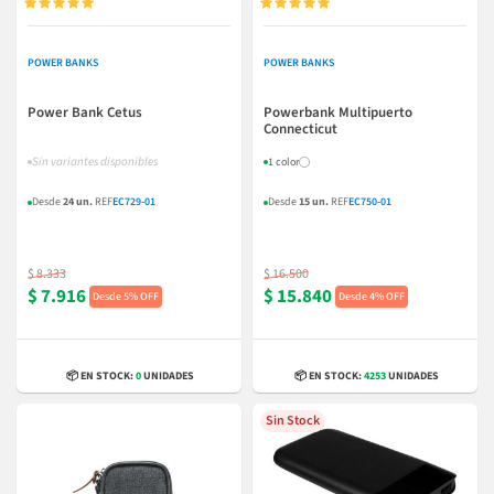










POWER BANKS
POWER BANKS
Power Bank Cetus
Powerbank Multipuerto
Connecticut
Sin variantes disponibles
1 color
Desde
24 un.
REF
EC729-01
Desde
15 un.
REF
EC750-01
$ 8.333
$ 16.500
$ 7.916
$ 15.840
5% OFF
4% OFF
📦 EN STOCK:
0
UNIDADES
📦 EN STOCK:
4253
UNIDADES
Sin Stock